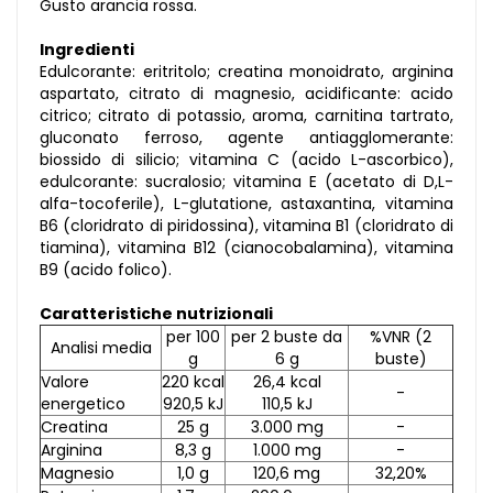
Gusto arancia rossa.
Ingredienti
Edulcorante: eritritolo; creatina monoidrato, arginina
aspartato, citrato di magnesio, acidificante: acido
citrico; citrato di potassio, aroma, carnitina tartrato,
gluconato ferroso, agente antiagglomerante:
biossido di silicio; vitamina C (acido L-ascorbico),
edulcorante: sucralosio; vitamina E (acetato di D,L-
alfa-tocoferile), L-glutatione, astaxantina, vitamina
B6 (cloridrato di piridossina), vitamina B1 (cloridrato di
tiamina), vitamina B12 (cianocobalamina), vitamina
B9 (acido folico).
Caratteristiche nutrizionali
per 100
per 2 buste da
%VNR (2
Analisi media
g
6 g
buste)
Valore
220 kcal
26,4 kcal
-
energetico
920,5 kJ
110,5 kJ
Creatina
25 g
3.000 mg
-
Arginina
8,3 g
1.000 mg
-
Magnesio
1,0 g
120,6 mg
32,20%