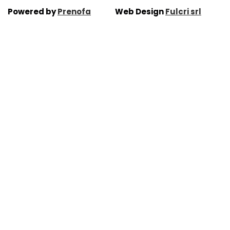
Powered by
Prenofa
Web Design
Fulcri srl