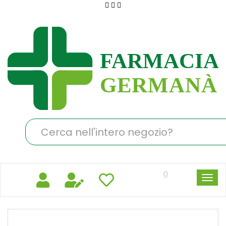
Passa
al
Farmacia
contenuto
Germanà
principale
Cerca
Prodotto
0