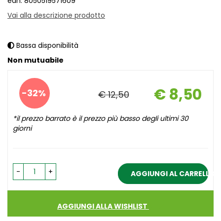
ean: 8050519571609
Vai alla descrizione prodotto
Bassa disponibilità
Non mutuabile
Sconto
€ 8,50
32%
€ 12,50
del
Prezzo
scontato
*il prezzo barrato è il prezzo più basso degli ultimi 30
giorni
-
+
AGGIUNGI AL CARRELLO
AGGIUNGI ALLA WISHLIST