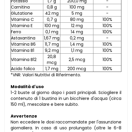
Potassio
1,7 g
200,0 mg
-
Carnitina
0,8 g
100 mg
-
Glutatione
42 mg
5 mg
-
Vitamina C
0,7 g
80 mg
100%
Vitamina E
100 mg
12 mg
100%
Ferro
0,1 mg
14 mg
100%
Astaxantina
1,67 mg
0,2 mg
-
Vitamina B6
11,7 mg
1,4 mg
100%
Vitamina B1
9,2 mg
1,1 mg
100%
20,8
Vitamina B12
2,5 mcg
100%
mcg
Acido folico
1,7 mg
200 mcg
100%
*VNR: Valori Nutritivi di Riferimento.
Modalità d'uso
1-2 buste al giorno dopo i pasti principali. Sciogliere il
contenuto di 1 bustina in un bicchiere d'acqua (circa
150 ml), mescolare e bere subito.
Avvertenze
Non eccedere le dosi raccomandate per l'assunzione
giornaliera. In caso di uso prolungato (oltre le 6-8