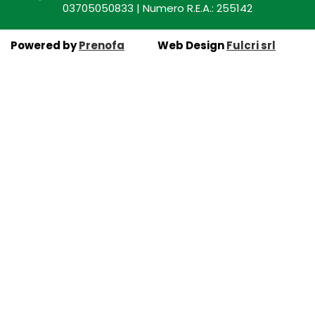
03705050833 | Numero R.E.A.: 255142
Powered by
Prenofa
Web Design
Fulcri srl