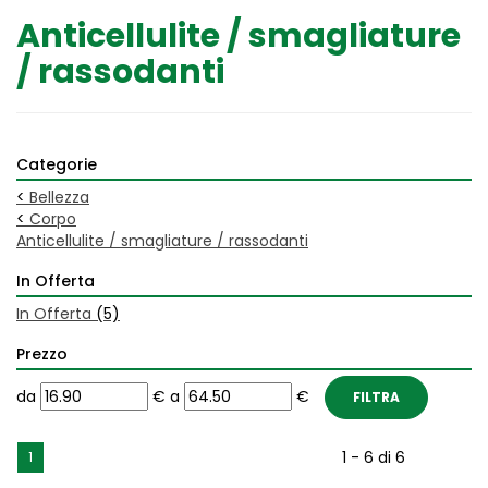
Anticellulite / smagliature
/ rassodanti
Categorie
<
Bellezza
<
Corpo
Anticellulite / smagliature / rassodanti
In Offerta
In Offerta
(5)
Prezzo
filtra
filtra
da
€
a
€
da
a
1 - 6 di 6
1