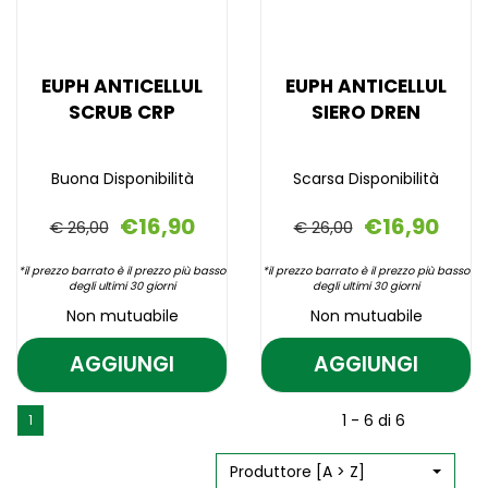
EUPH ANTICELLUL
EUPH ANTICELLUL
SCRUB CRP
SIERO DREN
Buona Disponibilità
Scarsa Disponibilità
€16,90
€16,90
€ 26,00
€ 26,00
*il prezzo barrato è il prezzo più basso
*il prezzo barrato è il prezzo più basso
degli ultimi 30 giorni
degli ultimi 30 giorni
Non mutuabile
Non mutuabile
AGGIUNGI
AGGIUNGI
AGGIUNGI EUPH
AGGIUNGI E
ANTICELLUL
ANTICELLUL
Aggiungi EUPH
Informazioni
Aggiungi EUPH
Informazioni
1 - 6 di 6
1
SCRUB
SIERO
ANTICELLUL
su EUPH
ANTICELLUL
su EUPH
SCRUB
ANTICELLUL
SIERO
ANTICELLUL
CRP AL
DREN AL
CRP alla
SCRUB
DREN alla
SIERO
Produttore [A > Z]
CARRELLO
CARRELLO