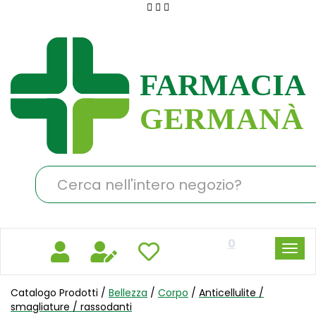
Passa
al
Farmacia
contenuto
Germanà
principale
Cerca
Prodotto
0
Catalogo Prodotti /
Bellezza
/
Corpo
/
Anticellulite /
smagliature / rassodanti