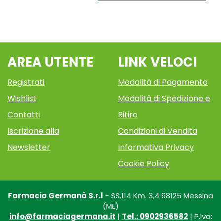
wishlist
CRP
wishlist
DREN
AREA UTENTE
LINK VELOCI
Registrati
Modalità di Pagamento
Wishlist
Modalità di Spedizione e
Contatti
Ritiro
Iscrizione alla
Condizioni di Vendita
Newsletter
Informativa Privacy
Cookie Policy
Farmacia Germanà S.r.l
- SS.114 Km. 3,4 98125 Messina
(ME)
info@farmaciagermana.it
|
Tel.: 0902936582
| P.Iva: