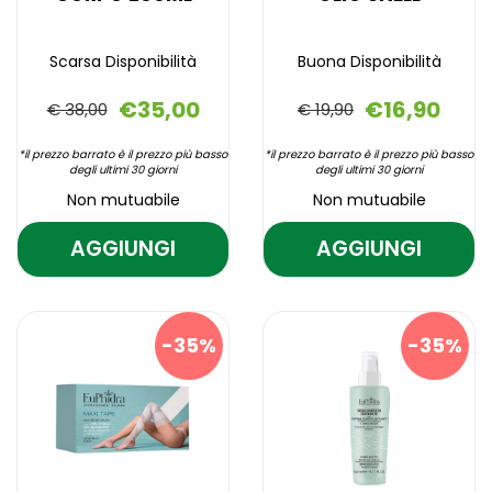
Scarsa Disponibilità
Buona Disponibilità
€35,00
€16,90
€ 38,00
€ 19,90
*il prezzo barrato è il prezzo più basso
*il prezzo barrato è il prezzo più basso
degli ultimi 30 giorni
degli ultimi 30 giorni
Non mutuabile
Non mutuabile
AGGIUNGI
AGGIUNGI
AGGIUNGI IDRASTIN
AGGIUNGI E
LEVIGANTE
ANTICELLUL
Aggiungi IDRASTIN
Informazioni
Aggiungi EUPH
Informazioni
CORPO
OLIO
LEVIGANTE
su IDRASTIN
ANTICELLUL
su EUPH
CORPO
LEVIGANTE
OLIO
ANTICELLUL
200ML AL
SNELL AL
35%
35%
200ML alla
CORPO
SNELL alla
OLIO
CARRELLO
CARRELLO
wishlist
200ML
wishlist
SNELL