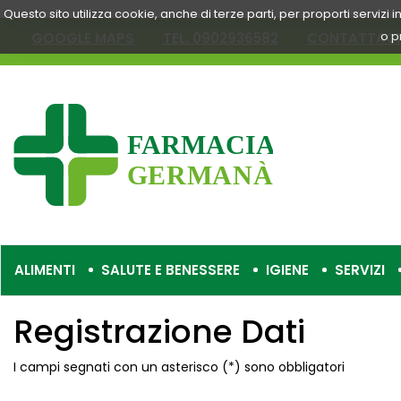
Passa
Questo sito utilizza cookie, anche di terze parti, per proporti servizi
al
o p
GOOGLE MAPS
TEL. 0902936582
CONTATTACI
contenuto
principale
Farmacia
Germanà
ALIMENTI
SALUTE E BENESSERE
IGIENE
SERVIZI
Registrazione Dati
I campi segnati con un asterisco (*) sono obbligatori