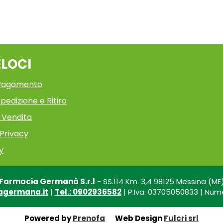
ELOCI
 Pagamento
pedizione e Ritiro
i Vendita
 Privacy
y
Farmacia Germanà S.r.l
- SS.114 Km. 3,4 98125 Messina (ME
agermana.it
|
Tel.: 0902936582
| P.Iva: 03705050833 | Nume
Powered by
Prenofa
Web Design
Fulcri srl