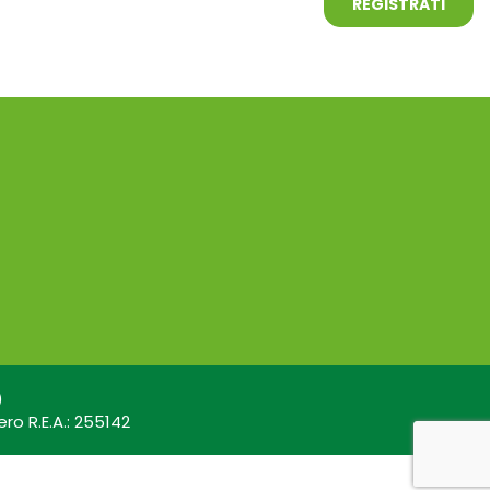
)
ro R.E.A.: 255142