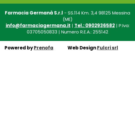
Farmacia Germanà S.r.l
- SS.114 Km. 3,4 98125 Messina
(ME)
info@farmaciagermana.it
|
Tel.: 0902936582
| P.Iva:
03705050833 | Numero R.E.A.: 255142
Powered by
Prenofa
Web Design
Fulcri srl