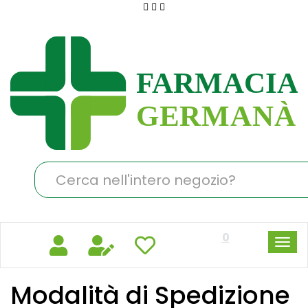
Passa
al
Farmacia
contenuto
Germanà
principale
Cerca
Prodotto
0
Modalità di Spedizione