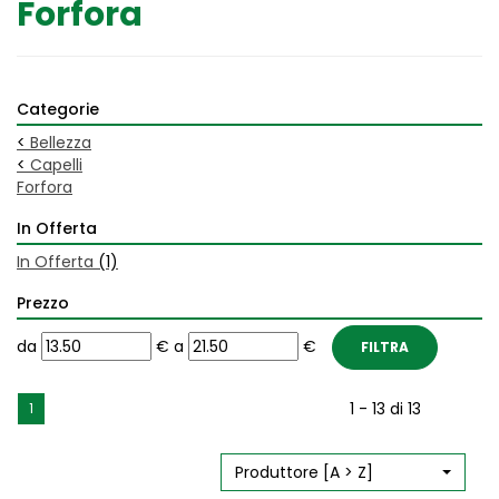
Forfora
Categorie
<
Bellezza
<
Capelli
Forfora
In Offerta
In Offerta
(1)
Prezzo
filtra
filtra
da
€
a
€
da
a
1 - 13 di 13
1
Produttore [A > Z]