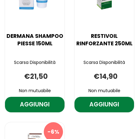
DERMANA SHAMPOO
RESTIVOIL
PIESSE 150ML
RINFORZANTE 250ML
Scarsa Disponibilità
Scarsa Disponibilità
€21,50
€14,90
Non mutuabile
Non mutuabile
AGGIUNGI
AGGIUNGI
AGGIUNGI DERMANA
AGGIUNGI RE
SHAMPOO
RINFORZANT
Aggiungi DERMANA
Informazioni
Aggiungi RESTIV
Informazioni
PIESSE
250ML AL
SHAMPOO
su DERMANA
RINFORZANTE
su RESTIVOIL
PIESSE
SHAMPOO
250ML alla
RINFORZANTE
150ML AL
CARRELLO
6%
150ML alla
PIESSE
wishlist
250ML
CARRELLO