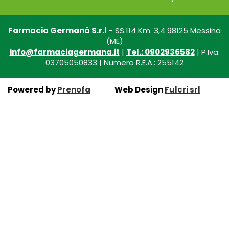
Farmacia Germanà S.r.l
- SS.114 Km. 3,4 98125 Messina
(ME)
info@farmaciagermana.it
|
Tel.: 0902936582
| P.Iva:
03705050833 | Numero R.E.A.: 255142
Powered by
Prenofa
Web Design
Fulcri srl