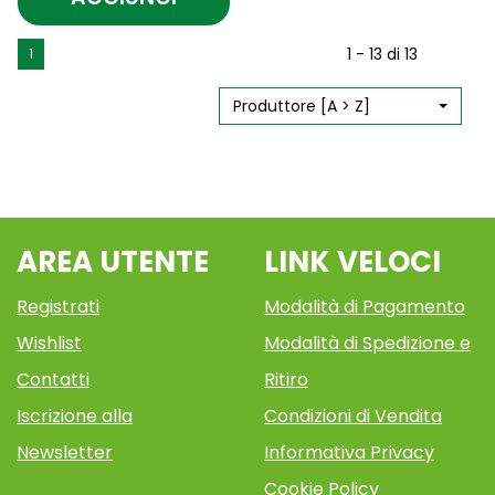
AGGIUNGI RESTIVOIL
SEBO
Aggiungi RESTIVOIL
Informazioni
1 - 13 di 13
1
NORM
SEBO
su RESTIVOIL
NORM
SEBO
250ML AL
250ML alla
NORM
Produttore [A > Z]
CARRELLO
wishlist
250ML
AREA UTENTE
LINK VELOCI
Registrati
Modalità di Pagamento
Wishlist
Modalità di Spedizione e
Contatti
Ritiro
Iscrizione alla
Condizioni di Vendita
Newsletter
Informativa Privacy
Cookie Policy