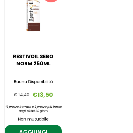
wishlist
150ML
RESTIVOIL SEBO
NORM 250ML
Buona Disponibilità
€13,50
€ 14,40
*il prezzo barrato è il prezzo più basso
degli ultimi 30 giorni
Non mutuabile
AGGIUNGI