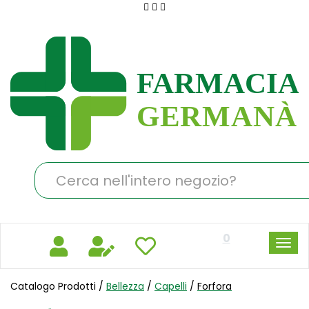
Passa
al
Farmacia
contenuto
Germanà
principale
Cerca
Prodotto
0
Catalogo Prodotti /
Bellezza
/
Capelli
/
Forfora