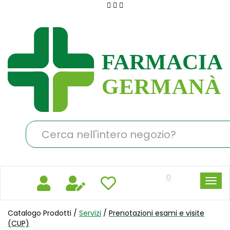
Passa
al
Farmacia
contenuto
Germanà
principale
Cerca
Prodotto
0
Catalogo Prodotti /
Servizi
/
Prenotazioni esami e visite
(CUP)