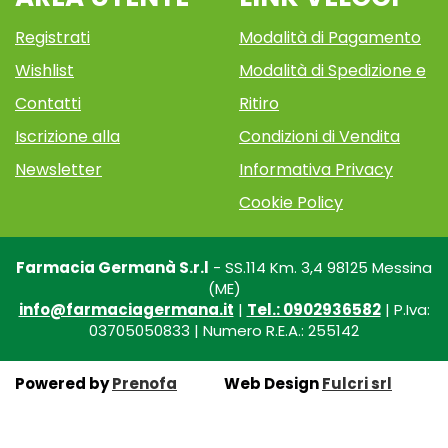
Registrati
Modalità di Pagamento
Wishlist
Modalità di Spedizione e
Contatti
Ritiro
Iscrizione alla
Condizioni di Vendita
Newsletter
Informativa Privacy
Cookie Policy
Farmacia Germanà S.r.l
- SS.114 Km. 3,4 98125 Messina
(ME)
info@farmaciagermana.it
|
Tel.: 0902936582
| P.Iva:
03705050833 | Numero R.E.A.: 255142
Powered by
Prenofa
Web Design
Fulcri srl