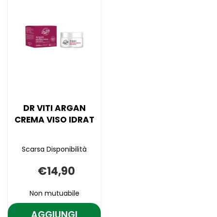
ARGAN
VITI
su DR
ARGAN
VITI
CREMA
CREMA
ARGAN
VISO
VISO
CREMA
ANTIR AL
ANTIR alla
VISO
wishlist
ANTIR
CARRELLO
DR VITI ARGAN
CREMA VISO IDRAT
Scarsa Disponibilità
€14,90
Non mutuabile
AGGIUNGI
AGGIUNGI DR