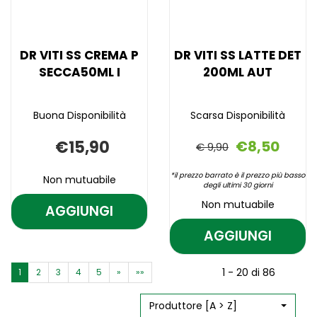
wishlist
I
CARRELLO
DR VITI SS CREMA P
DR VITI SS LATTE DET
SECCA50ML I
200ML AUT
Buona Disponibilità
Scarsa Disponibilità
€15,90
€8,50
€ 9,90
*il prezzo barrato è il prezzo più basso
Non mutuabile
degli ultimi 30 giorni
Non mutuabile
AGGIUNGI
AGGIUNGI DR
VITI
AGGIUNGI
Aggiungi DR
Informazioni
AGGIUNGI D
SS
VITI
su DR
VITI
Aggiungi DR
Informazioni
SS
VITI
CREMA
1 - 20 di 86
1
2
3
4
5
»
»»
SS
VITI
su DR
CREMA
SS
P
SS
VITI
P
CREMA
LATTE
LATTE
SS
Produttore [A > Z]
SECCA50ML
SECCA50ML
P
DET