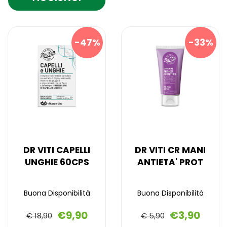
VITI
Aggiungi DR
Informazioni
ARGAN
VITI
su DR
ARGAN
VITI
CREMA
47%
33%
CREMA
ARGAN
VISO
VISO
CREMA
IDRAT AL
IDRAT alla
VISO
wishlist
IDRAT
CARRELLO
DR VITI CAPELLI
DR VITI CR MANI
UNGHIE 60CPS
ANTIETA' PROT
Buona Disponibilità
Buona Disponibilità
€9,90
€3,90
€ 18,90
€ 5,90