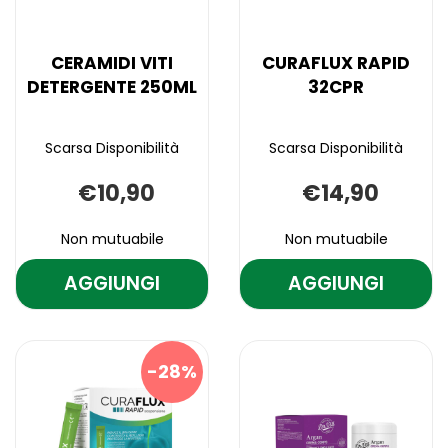
CERAMIDI VITI
CURAFLUX RAPID
DETERGENTE 250ML
32CPR
Scarsa Disponibilità
Scarsa Disponibilità
€10,90
€14,90
Non mutuabile
Non mutuabile
AGGIUNGI
AGGIUNGI
AGGIUNGI CERAMIDI
AGGIUNGI C
VITI
RAPID
Aggiungi CERAMIDI
Informazioni
Aggiungi CURAF
Informazioni
DETERGENTE
32CPR AL
VITI
su CERAMIDI
RAPID
su CURAFLUX
DETERGENTE
VITI
32CPR alla
RAPID
250ML AL
CARRELLO
28%
250ML alla
DETERGENTE
wishlist
32CPR
CARRELLO
wishlist
250ML