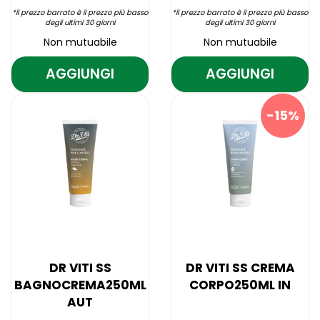
*il prezzo barrato è il prezzo più basso
*il prezzo barrato è il prezzo più basso
degli ultimi 30 giorni
degli ultimi 30 giorni
Non mutuabile
Non mutuabile
AGGIUNGI
AGGIUNGI
AGGIUNGI DR
AGGIUNGI D
VITI
VITI
Aggiungi DR
Informazioni
Aggiungi DR
Informazioni
CAPELLI
CR
VITI
su DR
VITI
su DR
15%
CAPELLI
VITI
CR
VITI
UNGHIE
MANI
UNGHIE
CAPELLI
MANI
CR
60CPS AL
ANTIETA'
60CPS alla
UNGHIE
ANTIETA'
MANI
CARRELLO
wishlist
60CPS
PROT AL
PROT alla
ANTIETA'
wishlist
PROT
CARRELLO
DR VITI SS
DR VITI SS CREMA
BAGNOCREMA250ML
CORPO250ML IN
AUT