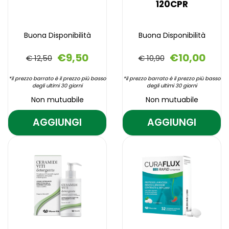
120CPR
Buona Disponibilità
Buona Disponibilità
€9,50
€10,00
€ 12,50
€ 10,90
*il prezzo barrato è il prezzo più basso
*il prezzo barrato è il prezzo più basso
degli ultimi 30 giorni
degli ultimi 30 giorni
Non mutuabile
Non mutuabile
AGGIUNGI
AGGIUNGI
AGGIUNGI CALOMAX
AGGIUNGI 
FM
VEGETALE
Aggiungi CALOMAX
Informazioni
Aggiungi CARBO
Informazioni
30CPR AL
120CPR AL
FM
su CALOMAX
VEGETALE
su CARBONE
30CPR alla
FM
120CPR alla
VEGETALE
CARRELLO
CARRELLO
wishlist
30CPR
wishlist
120CPR