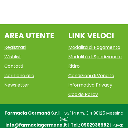
DET
LATTE
I alla
SECCA50ML
I AL
200ML
200ML
DET
wishlist
I
CARRELLO
AUT alla
200ML
AUT AL
wishlist
AUT
CARRELLO
AREA UTENTE
LINK VELOCI
Registrati
Modalità di Pagamento
Wishlist
Modalità di Spedizione e
Contatti
Ritiro
Iscrizione alla
Condizioni di Vendita
Newsletter
Informativa Privacy
Cookie Policy
Farmacia Germanà S.r.l
- SS.114 Km. 3,4 98125 Messina
(ME)
info@farmaciagermana.it
|
Tel.: 0902936582
| P.Iva: