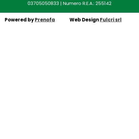
03705050833 | Numero R.E.A.: 255142
Powered by
Prenofa
Web Design
Fulcri srl