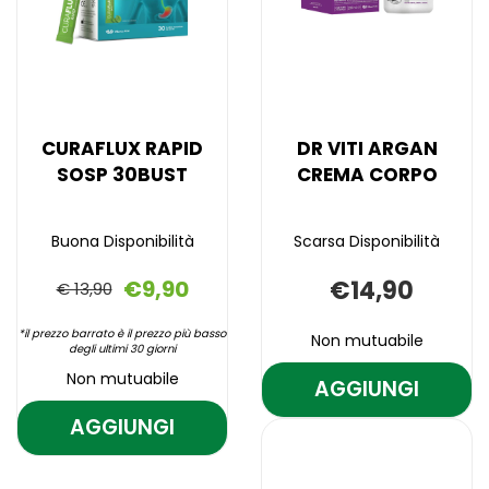
CURAFLUX RAPID
DR VITI ARGAN
SOSP 30BUST
CREMA CORPO
Buona Disponibilità
Scarsa Disponibilità
€9,90
€14,90
€ 13,90
*il prezzo barrato è il prezzo più basso
Non mutuabile
degli ultimi 30 giorni
Non mutuabile
AGGIUNGI
AGGIUNGI D
VITI
AGGIUNGI
AGGIUNGI CURAFLUX
Aggiungi DR
Informazioni
ARGAN
VITI
su DR
RAPID
Aggiungi CURAFLUX
Informazioni
ARGAN
VITI
CREMA
RAPID
su CURAFLUX