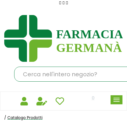
Passa
al
Farmacia
contenuto
Germanà
principale
Cerca
Prodotto
0
/
Catalogo Prodotti