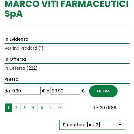
MARCO VITI FARMACEUTICI
SpA
In Evidenza
Vetrina Prodotti
(1)
In Offerta
In Offerta
(222)
Prezzo
filtra
filtra
da
€
a
€
da
a
1 - 20 di 86
1
2
3
4
5
»
»»
Produttore [A > Z]