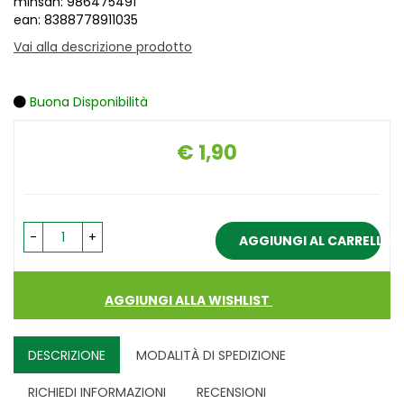
minsan: 986475491
ean: 8388778911035
Vai alla descrizione prodotto
Buona Disponibilità
€ 1,90
Prezzo
-
+
AGGIUNGI AL CARRELLO
AGGIUNGI ALLA WISHLIST
DESCRIZIONE
MODALITÀ DI SPEDIZIONE
RICHIEDI INFORMAZIONI
RECENSIONI