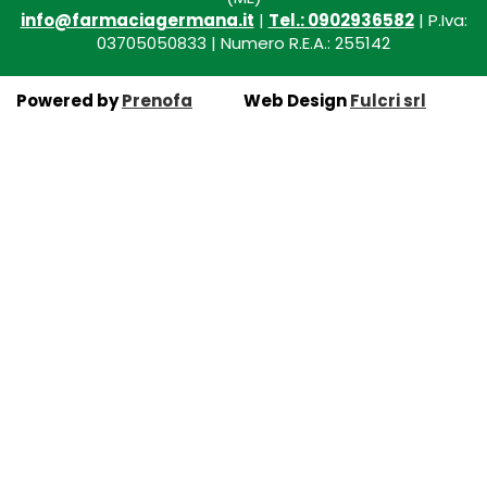
info@farmaciagermana.it
|
Tel.: 0902936582
| P.Iva:
03705050833 | Numero R.E.A.: 255142
Powered by
Prenofa
Web Design
Fulcri srl