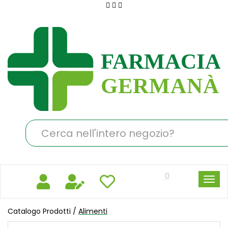
Passa
al
Farmacia
contenuto
Germanà
principale
Cerca
Prodotto
0
Catalogo Prodotti /
Alimenti