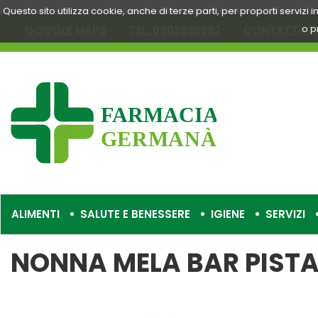
Passa
Questo sito utilizza cookie, anche di terze parti, per proporti servizi
al
o p
GOOGLE MAPS
TEL. 0902936582
CONTATTACI
contenuto
principale
Farmacia
Germanà
ALIMENTI
SALUTE E BENESSERE
IGIENE
SERVIZI
NONNA MELA BAR PIST