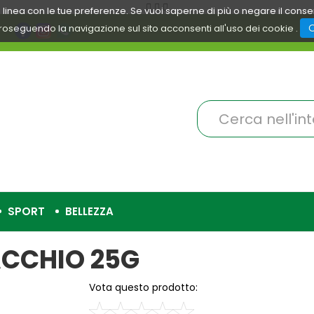
 in linea con le tue preferenze. Se vuoi saperne di più o negare il cons
roseguendo la navigazione sul sito acconsenti all'uso dei cookie .
Cerca
Prodotto
SPORT
BELLEZZA
ACCHIO 25G
Vota questo prodotto: