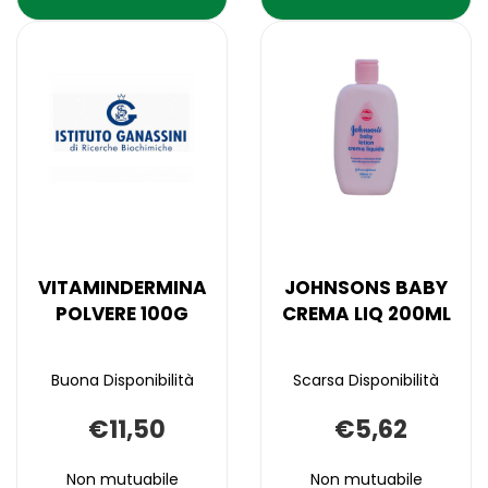
PASTA
PASTA
Aggiungi BEPANTHENOL
Informazioni
Aggiungi VITAM
Informazioni
LEN
ACQU100ML 
PASTA
su BEPANTHENOL
PASTA
su VITAMINDERM
LEN
PASTA
ACQU100ML alla
PASTA
PROT100G AL
CARRELLO
PROT100G alla
LEN
wishlist
ACQU100ML
CARRELLO
wishlist
PROT100G
VITAMINDERMINA
JOHNSONS BABY
POLVERE 100G
CREMA LIQ 200ML
Buona Disponibilità
Scarsa Disponibilità
€11,50
€5,62
Non mutuabile
Non mutuabile