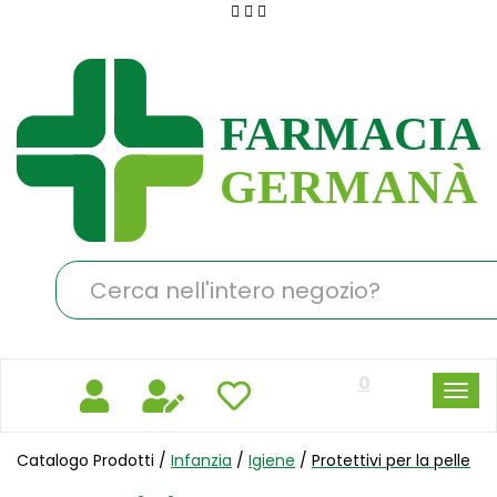
Passa
al
Farmacia
contenuto
Germanà
principale
Cerca
Prodotto
0
Catalogo Prodotti /
Infanzia
/
Igiene
/
Protettivi per la pelle