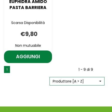
EUPHIDRA AMIDO
PASTA BARRIERA
Scarsa Disponibilità
€9,80
Non mutuabile
AGGIUNGI
AGGIUNGI EUPHIDRA
AMIDO
Aggiungi EUPHIDRA
Informazioni
1 - 9 di 9
1
PASTA
AMIDO
su EUPHIDRA
PASTA
AMIDO
BARRIERA AL
BARRIERA alla
PASTA
Produttore [A > Z]
CARRELLO
wishlist
BARRIERA