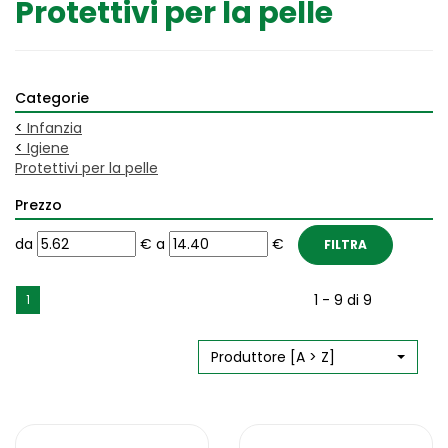
Protettivi per la pelle
Categorie
<
Infanzia
<
Igiene
Protettivi per la pelle
Prezzo
filtra
filtra
da
€
a
€
da
a
1 - 9 di 9
1
Produttore [A > Z]