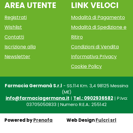
AREA UTENTE
LINK VELOCI
Registrati
Modalità di Pagamento
Wishlist
Modalità di Spedizione e
Contatti
Ritiro
Iscrizione alla
Condizioni di Vendita
Newsletter
Informativa Privacy
Cookie Policy
Farmacia Germanà S.r.l
- SS.114 Km. 3,4 98125 Messina
(ME)
info@farmaciagermana.it
|
Tel.: 0902936582
| P.Iva:
03705050833 | Numero R.E.A.: 255142
Powered by
Prenofa
Web Design
Fulcri srl