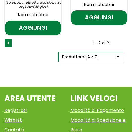
*il prezzo barrato è il prezzo più basso
Non mutuabile
degli ultimi 30 giorni
Non mutuabile
AGGIUNGI
AGGIUNGI N
OLIO
AGGIUNGI
AGGIUNGI CH
Aggiungi NATIVO
Informazioni
DETERGENTE
OLIO
su NATIVOIL
SALV
Aggiungi CH
Informazioni
DETERGENTE
OLIO
150ML AL
1 - 2 di 2
1
72PZ
SALV
su CH
150ML alla
DETERGENTE
CARRELLO
72PZ
SALV
wishlist
150ML
PLAQ AL
PLAQ alla
72PZ
Produttore [A > Z]
CARRELLO
wishlist
PLAQ
AREA UTENTE
LINK VELOCI
Registrati
Modalità di Pagamento
Wishlist
Modalità di Spedizione e
Contatti
Ritiro