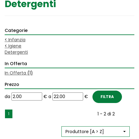
Detergenti
Categorie
<
Infanzia
<
Igiene
Detergenti
In Offerta
In Offerta
(1)
Prezzo
filtra
filtra
da
€
a
€
da
a
1 - 2 di 2
1
Produttore [A > Z]