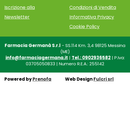
Iscrizione alla
Condizioni di Vendita
Newsletter
Informativa Privacy
Cookie Policy
Farmacia Germanà S.r.l
- SS.114 Km. 3,4 98125 Messina
(ME)
info@farmaciagermana.it
|
Tel.: 0902936582
| P.Iva:
03705050833 | Numero R.E.A.: 255142
Powered by
Prenofa
Web Design
Fulcri srl