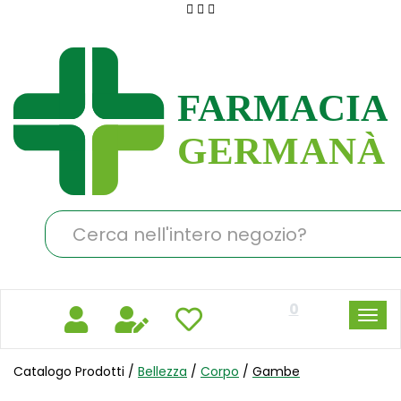
Passa
al
Farmacia
contenuto
Germanà
principale
Cerca
Prodotto
0
Catalogo Prodotti /
Bellezza
/
Corpo
/
Gambe