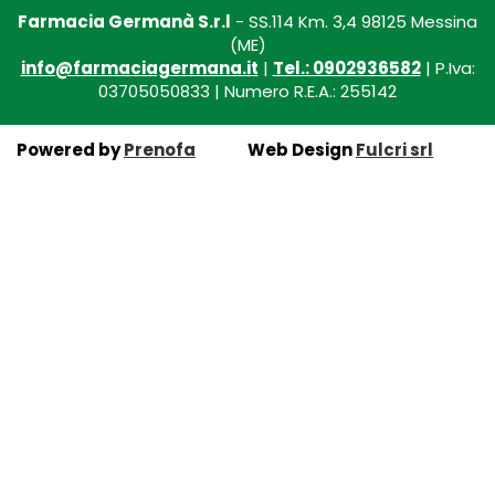
Farmacia Germanà S.r.l
- SS.114 Km. 3,4 98125 Messina
(ME)
info@farmaciagermana.it
|
Tel.: 0902936582
| P.Iva:
03705050833 | Numero R.E.A.: 255142
Powered by
Prenofa
Web Design
Fulcri srl