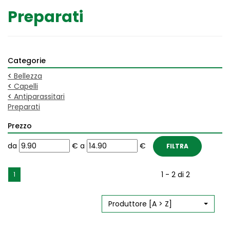
Preparati
Categorie
<
Bellezza
<
Capelli
<
Antiparassitari
Preparati
Prezzo
filtra
filtra
da
€
a
€
da
a
1 - 2 di 2
1
Produttore [A > Z]