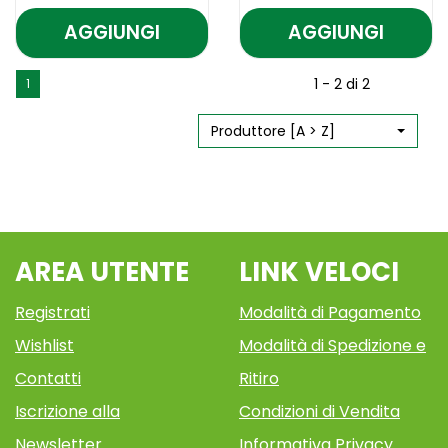
AGGIUNGI
AGGIUNGI
AGGIUNGI LENDINOUT
AGGIUNGI L
ACT
ACT
Aggiungi LENDINOUT
Informazioni
Aggiungi LENDI
Informazioni
1 - 2 di 2
1
A/PIDOCCHI
AZIONE
ACT
su LENDINOUT
ACT
su LENDINOUT
A/PIDOCCHI
ACT
AZIONE
ACT
150ML AL
PREVENTIV A
150ML alla
A/PIDOCCHI
PREVENTIV alla
AZIONE
Produttore [A > Z]
CARRELLO
CARRELLO
wishlist
150ML
wishlist
PREVENTIV
AREA UTENTE
LINK VELOCI
Registrati
Modalità di Pagamento
Wishlist
Modalità di Spedizione e
Contatti
Ritiro
Iscrizione alla
Condizioni di Vendita
Newsletter
Informativa Privacy