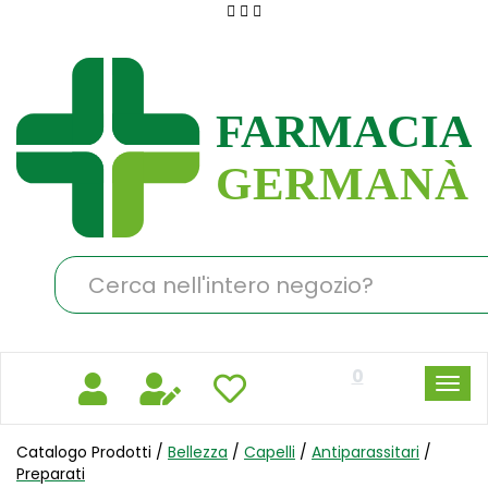
Passa
al
Farmacia
contenuto
Germanà
principale
Cerca
Prodotto
0
Catalogo Prodotti /
Bellezza
/
Capelli
/
Antiparassitari
/
Preparati