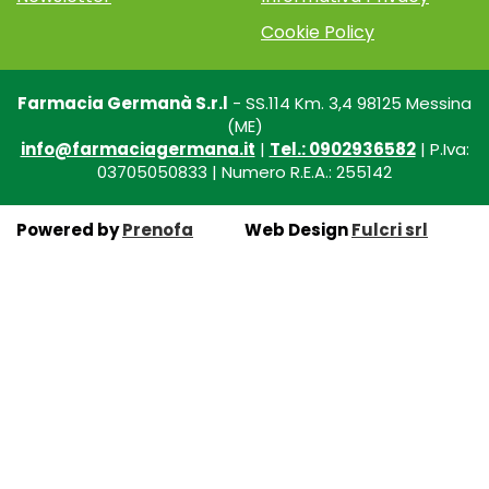
Cookie Policy
Farmacia Germanà S.r.l
- SS.114 Km. 3,4 98125 Messina
(ME)
info@farmaciagermana.it
|
Tel.: 0902936582
| P.Iva:
03705050833 | Numero R.E.A.: 255142
Powered by
Prenofa
Web Design
Fulcri srl