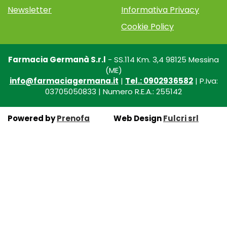
Newsletter
Informativa Privacy
Cookie Policy
Farmacia Germanà S.r.l
- SS.114 Km. 3,4 98125 Messina
(ME)
info@farmaciagermana.it
|
Tel.: 0902936582
| P.Iva:
03705050833 | Numero R.E.A.: 255142
Powered by
Prenofa
Web Design
Fulcri srl