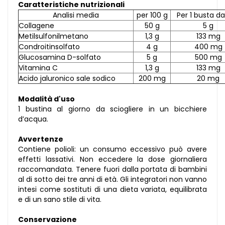
Caratteristiche nutrizionali
Analisi media
per 100 g
Per 1 busta da
Collagene
50 g
5 g
Metilsulfonilmetano
1,3 g
133 mg
Condroitinsolfato
4 g
400 mg
Glucosamina D-solfato
5 g
500 mg
Vitamina C
1,3 g
133 mg
Acido jaluronico sale sodico
200 mg
20 mg
Modalità d'uso
1 bustina al giorno da sciogliere in un bicchiere
d’acqua.
Avvertenze
Contiene polioli: un consumo eccessivo può avere
effetti lassativi. Non eccedere la dose giornaliera
raccomandata. Tenere fuori dalla portata di bambini
al di sotto dei tre anni di età. Gli integratori non vanno
intesi come sostituti di una dieta variata, equilibrata
e di un sano stile di vita.
Conservazione