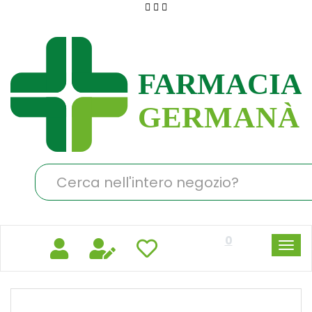
Passa
al
Farmacia
contenuto
Germanà
principale
Cerca
Prodotto
0