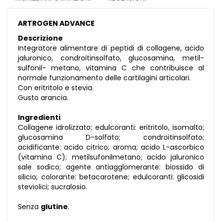
ARTROGEN ADVANCE
Descrizione
Integratore alimentare di peptidi di collagene, acido
jaluronico, condroitinsolfato, glucosamina, metil-
sulfonil- metano, vitamina C che contribuisce al
normale funzionamento delle cartilagini articolari.
Con eritritolo e stevia.
Gusto arancia.
Ingredienti
Collagene idrolizzato; edulcoranti: eritritolo, isomalto;
glucosamina D-solfato; condroitinsolfato;
acidificante: acido citrico; aroma; acido L-ascorbico
(vitamina C); metilsufonilmetano; acido jaluronico
sale sodico; agente antiagglomerante: biossido di
silicio; colorante: betacarotene; edulcoranti: glicosidi
steviolici; sucralosio.
Senza
glutine
.