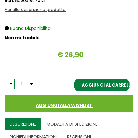
ean: 8050519570121
Vai alla descrizione prodotto
Buona Disponibilità
Non mutuabile
€ 26,90
Prezzo
-
+
AGGIUNGI AL CARRELLO
AGGIUNGI ALLA WISHLIST
DESCRIZIONE
MODALITÀ DI SPEDIZIONE
RICHIEDI INFORMAZIONI
RECENSIONI