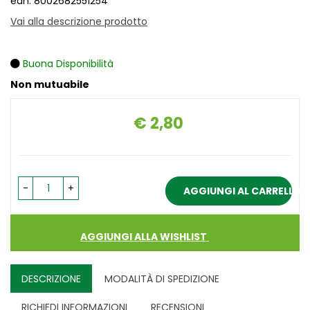
ean: 8002682551254
Vai alla descrizione prodotto
Buona Disponibilità
Non mutuabile
€ 2,80
Prezzo
-
+
AGGIUNGI AL CARRELLO
AGGIUNGI ALLA WISHLIST
DESCRIZIONE
MODALITÀ DI SPEDIZIONE
RICHIEDI INFORMAZIONI
RECENSIONI