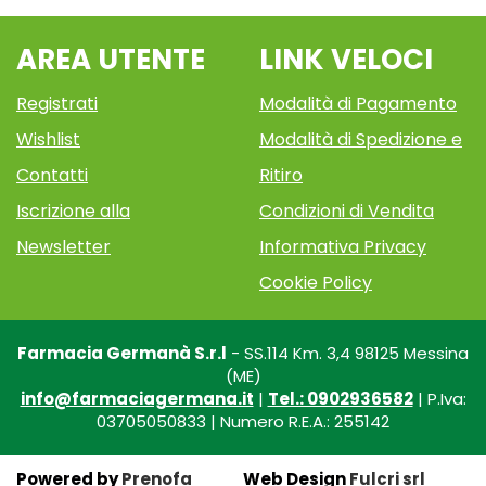
AREA UTENTE
LINK VELOCI
Registrati
Modalità di Pagamento
Wishlist
Modalità di Spedizione e
Contatti
Ritiro
Iscrizione alla
Condizioni di Vendita
Newsletter
Informativa Privacy
Cookie Policy
Farmacia Germanà S.r.l
- SS.114 Km. 3,4 98125 Messina
(ME)
info@farmaciagermana.it
|
Tel.: 0902936582
| P.Iva:
03705050833 | Numero R.E.A.: 255142
Powered by
Prenofa
Web Design
Fulcri srl