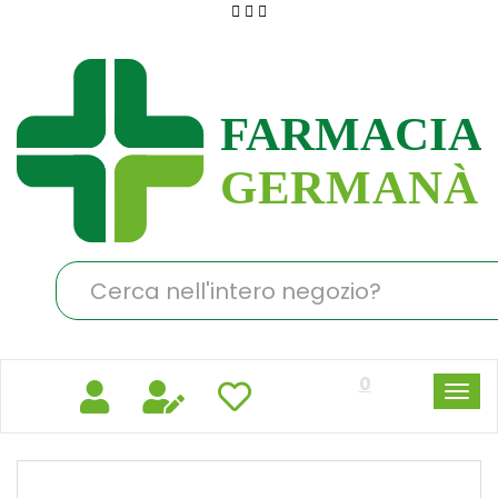
Passa
al
Farmacia
contenuto
Germanà
principale
Cerca
Prodotto
0