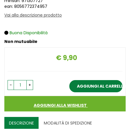
minsan: 971307727
ean: 8056772374957
Vai alla descrizione prodotto
Buona Disponibilità
Non mutuabile
€ 9,90
Prezzo
-
+
AGGIUNGI AL CARRELLO
AGGIUNGI ALLA WISHLIST
DESCRIZIONE
MODALITÀ DI SPEDIZIONE