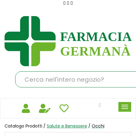
Passa
al
Farmacia
contenuto
Germanà
principale
Cerca
Prodotto
0
Catalogo Prodotti /
Salute e Benessere
/
Occhi