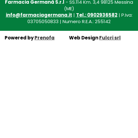
Farmacia Germanà S.r.l
- SS.114 Km. 3,4 98125 Messina
(ME)
info@farmaciagermana.it
|
Tel.: 0902936582
| P.Iva:
03705050833 | Numero R.E.A.: 255142
Powered by
Prenofa
Web Design
Fulcri srl