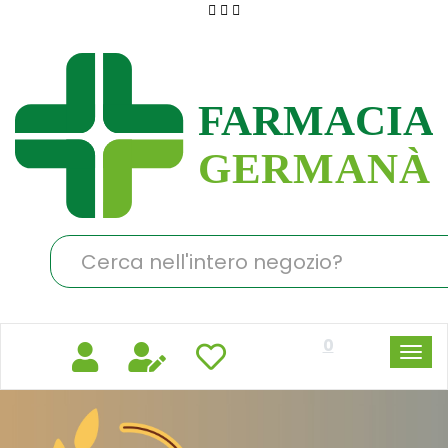
Passa
al
Farmacia
contenuto
Germanà
principale
Cerca
Prodotto
0