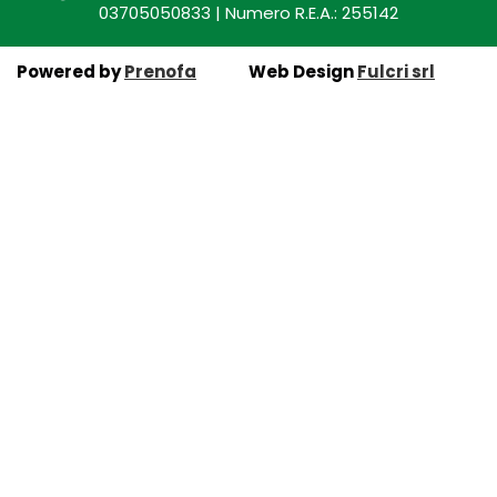
03705050833 | Numero R.E.A.: 255142
Powered by
Prenofa
Web Design
Fulcri srl