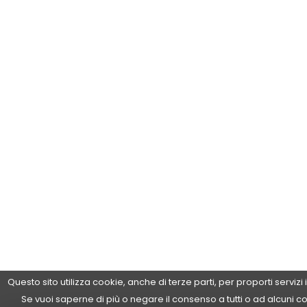
Questo sito utilizza cookie, anche di terze parti, per proporti servizi
Se vuoi saperne di più o negare il consenso a tutti o ad alcuni c