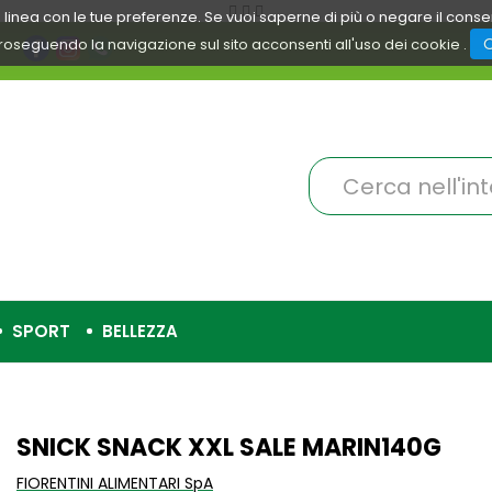
 in linea con le tue preferenze. Se vuoi saperne di più o negare il cons
roseguendo la navigazione sul sito acconsenti all'uso dei cookie .
Cerca
Prodotto
SPORT
BELLEZZA
SNICK SNACK XXL SALE MARIN140G
FIORENTINI ALIMENTARI SpA