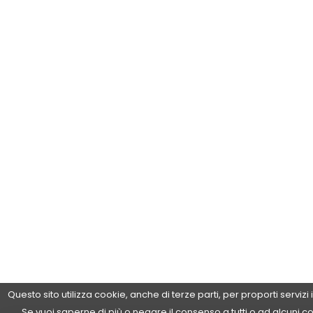
Questo sito utilizza cookie, anche di terze parti, per proporti servizi
Se vuoi saperne di più o negare il consenso a tutti o ad alcuni c