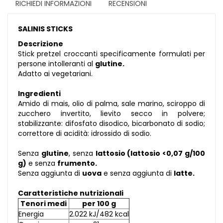
RICHIEDI INFORMAZIONI
RECENSIONI
SALINIS STICKS
Descrizione
Stick pretzel croccanti specificamente formulati per
persone intolleranti al
glutine.
Adatto ai vegetariani.
Ingredienti
Amido di mais, olio di palma, sale marino, sciroppo di
zucchero invertito, lievito secco in polvere;
stabilizzante: difosfato disodico, bicarbonato di sodio;
correttore di acidità: idrossido di sodio.
Senza
glutine
, senza
lattosio (lattosio <0,07 g/100
g)
e senza
frumento.
Senza aggiunta di
uova
e senza aggiunta di
latte.
Caratteristiche nutrizionali
Tenori medi
per 100 g
Energia
2.022 kJ/482 kcal