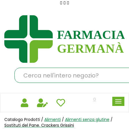
Passa
al
Farmacia
contenuto
Germanà
principale
Cerca
Prodotto
0
Catalogo Prodotti /
Alimenti
/
Alimenti senza glutine
/
Sostituti del Pane. Crackers Grissini