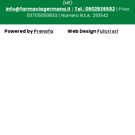
(ME)
info@farmaciagermana.it
|
Tel.: 0902936582
| P.Iva:
03705050833 | Numero R.E.A.: 255142
Powered by
Prenofa
Web Design
Fulcri srl