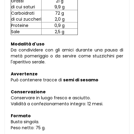
Grassi
21 g
di cui saturi
9,9 g
Carboidrati
72 g
di cui zuccheri
2,0 g
Proteine
0,9 g
Sale
2,5 g
Modalità d'uso
Da condividere con gli amici durante una pausa di
metà pomeriggio o da servire come stuzzichini per
l'aperitivo serale.
Avvertenze
Può contenere tracce di
semi di sesamo
Conservazione
Conservare in luogo fresco e asciutto.
Validità a confezionamento integro: 12 mesi.
Formato
Busta singola.
Peso netto: 75 g.