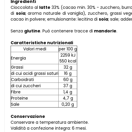
Ingredienti
Cioccolato al
latte
33% (cacao min. 30% - zucchero, burro
di
soia
; aroma naturale di vaniglia), zucchero, grassi veg
cacao in polvere; emulsionante: lecitina di
soia
; sale; adde
Senza
glutine
. Può contenere tracce di
mandorle
.
Caratteristiche nutrizionali
Valori medi
per 100 g
2259 kJ
Energia
550 kcal
Grassi
32 g
di cui acidi grassi saturi
16 g
Carboidrati
60 g
di cui zuccheri
37 g
Fibre
1,4 g
Proteine
4,7 g
Sale
0,20 g
Conservazione
Conservare a temperatura ambiente.
Validità a confezione integra: 6 mesi.