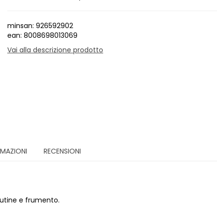
minsan: 926592902
ean: 8008698013069
Vai alla descrizione prodotto
RMAZIONI
RECENSIONI
lutine e frumento.