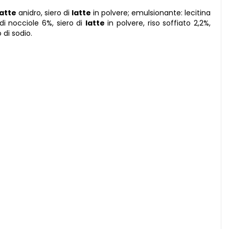
latte
anidro, siero di
latte
in polvere; emulsionante: lecitina
di nocciole 6%, siero di
latte
in polvere, riso soffiato 2,2%,
 di sodio.