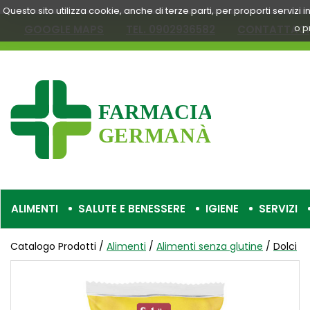
Passa
Questo sito utilizza cookie, anche di terze parti, per proporti servizi
al
o p
GOOGLE MAPS
TEL. 0902936582
CONTATTACI
contenuto
principale
Farmacia
Germanà
ALIMENTI
SALUTE E BENESSERE
IGIENE
SERVIZI
Catalogo Prodotti /
Alimenti
/
Alimenti senza glutine
/
Dolci