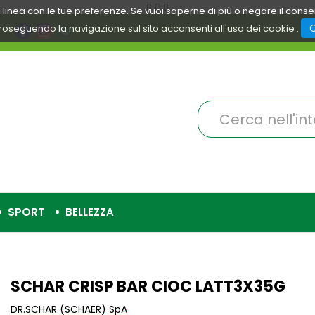
 in linea con le tue preferenze. Se vuoi saperne di più o negare il cons
roseguendo la navigazione sul sito acconsenti all'uso dei cookie .
Cerca
Prodotto
SPORT
BELLEZZA
SCHAR CRISP BAR CIOC LATT3X35G
DR.SCHAR (SCHAER) SpA