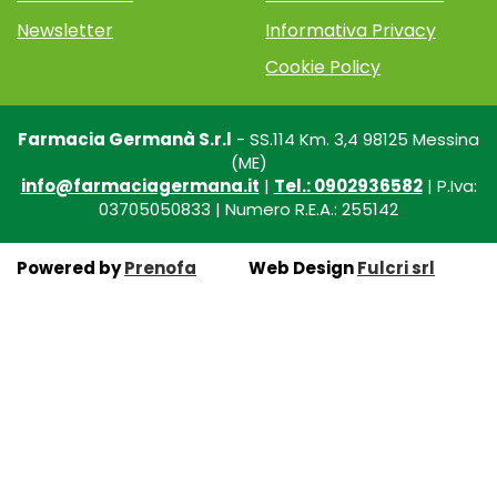
Newsletter
Informativa Privacy
Cookie Policy
Farmacia Germanà S.r.l
- SS.114 Km. 3,4 98125 Messina
(ME)
info@farmaciagermana.it
|
Tel.: 0902936582
| P.Iva:
03705050833 | Numero R.E.A.: 255142
Powered by
Prenofa
Web Design
Fulcri srl