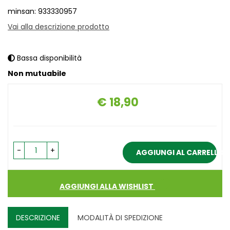
minsan: 933330957
Vai alla descrizione prodotto
Bassa disponibilità
Non mutuabile
€ 18,90
Prezzo
-
+
AGGIUNGI AL CARRELLO
AGGIUNGI ALLA WISHLIST
DESCRIZIONE
MODALITÀ DI SPEDIZIONE