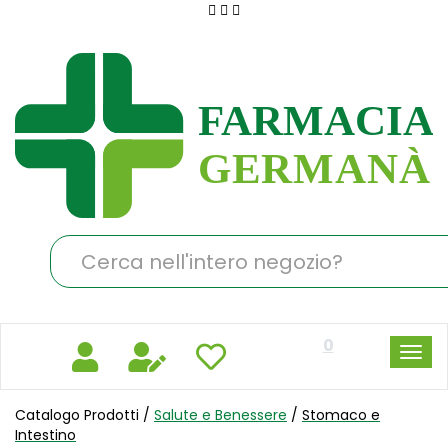
Passa
al
Farmacia
contenuto
Germanà
principale
Cerca
Prodotto
0
Catalogo Prodotti /
Salute e Benessere
/
Stomaco e
Intestino