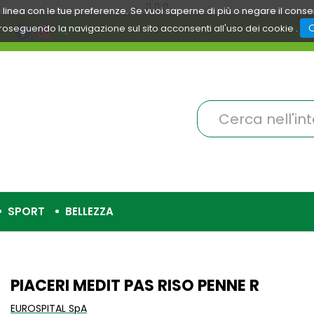
 in linea con le tue preferenze. Se vuoi saperne di più o negare il cons
roseguendo la navigazione sul sito acconsenti all'uso dei cookie .
Cerca
Prodotto
SPORT
BELLEZZA
PIACERI MEDIT PAS RISO PENNE R
EUROSPITAL SpA