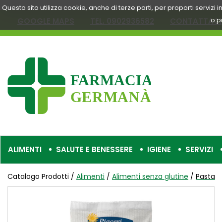
Passa
Questo sito utilizza cookie, anche di terze parti, per proporti servizi
al
o p
GOOGLE MAPS
TEL. 0902936582
CONTATTACI
contenuto
principale
Farmacia
Germanà
ALIMENTI
SALUTE E BENESSERE
IGIENE
SERVIZI
Catalogo Prodotti /
Alimenti
/
Alimenti senza glutine
/
Pasta