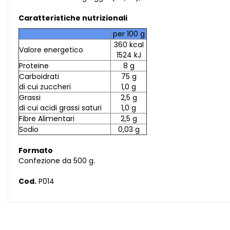
Caratteristiche nutrizionali
per 100 g
360 kcal
Valore energetico
1524 kJ
Proteine
8 g
Carboidrati
75 g
di cui zuccheri
1,0 g
Grassi
2,5 g
di cui acidi grassi saturi
1,0 g
Fibre Alimentari
2,5 g
Sodio
0,03 g
Formato
Confezione da 500 g.
Cod.
P014