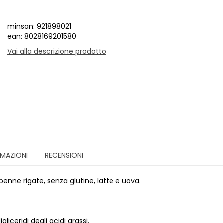
minsan: 921898021
ean: 8028169201580
Vai alla descrizione prodotto
RMAZIONI
RECENSIONI
penne rigate, senza glutine, latte e uova.
iceridi degli acidi grassi.