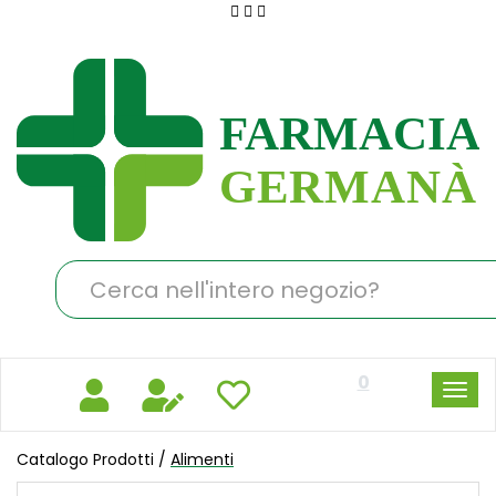
Passa
al
Farmacia
contenuto
Germanà
principale
Cerca
Prodotto
0
Catalogo Prodotti /
Alimenti