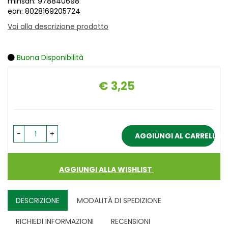
minsan: 978840698
ean: 8028169205724
Vai alla descrizione prodotto
Buona Disponibilità
€ 3,25
Prezzo
-
+
AGGIUNGI AL CARRELLO
AGGIUNGI ALLA WISHLIST
DESCRIZIONE
MODALITÀ DI SPEDIZIONE
RICHIEDI INFORMAZIONI
RECENSIONI