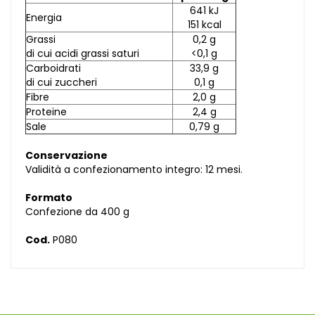
641 kJ
Energia
151 kcal
Grassi
0,2 g
di cui acidi grassi saturi
<0,1 g
Carboidrati
33,9 g
di cui zuccheri
0,1 g
Fibre
2,0 g
Proteine
2,4 g
Sale
0,79 g
Conservazione
Validità a confezionamento integro: 12 mesi.
Formato
Confezione da 400 g
Cod.
P080