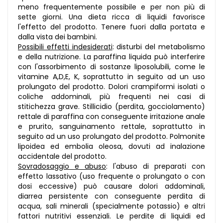
meno frequentemente possibile e per non più di
sette giorni. Una dieta ricca di liquidi favorisce
l'effetto del prodotto. Tenere fuori dalla portata e
dalla vista dei bambini.
Possibili effetti indesiderati
: disturbi del metabolismo
e della nutrizione. La paraffina liquida può interferire
con l'assorbimento di sostanze liposolubili, come le
vitamine A,D,E, K, soprattutto in seguito ad un uso
prolungato del prodotto. Dolori crampiformi isolati o
coliche addominali, più frequenti nei casi di
stitichezza grave. Stillicidio (perdita, gocciolamento)
rettale di paraffina con conseguente irritazione anale
e prurito, sanguinamento rettale, soprattutto in
seguito ad un uso prolungato del prodotto. Polmonite
lipoidea ed embolia oleosa, dovuti ad inalazione
accidentale del prodotto.
Sovradosaggio e abuso
: l'abuso di preparati con
effetto lassativo (uso frequente o prolungato o con
dosi eccessive) può causare dolori addominali,
diarrea persistente con conseguente perdita di
acqua, sali minerali (specialmente potassio) e altri
fattori nutritivi essenziali. Le perdite di liquidi ed