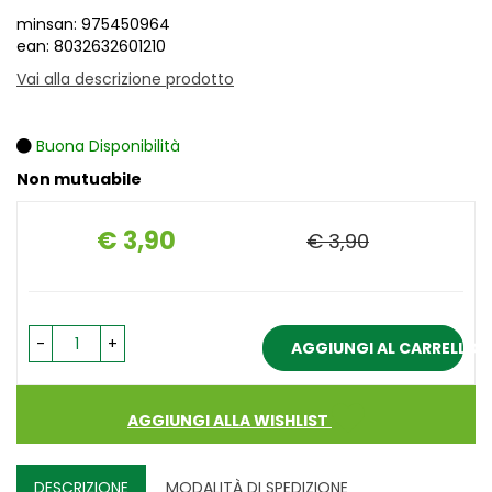
minsan: 975450964
ean: 8032632601210
Vai alla descrizione prodotto
Buona Disponibilità
Non mutuabile
€ 3,90
€ 3,90
Prezzo
-
+
AGGIUNGI AL CARRELLO
AGGIUNGI ALLA WISHLIST
DESCRIZIONE
MODALITÀ DI SPEDIZIONE