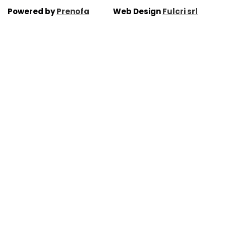
Powered by
Prenofa
Web Design
Fulcri srl