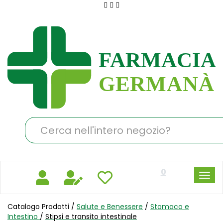
Passa
al
Farmacia
contenuto
Germanà
principale
Cerca
Prodotto
0
Catalogo Prodotti /
Salute e Benessere
/
Stomaco e
Intestino
/
Stipsi e transito intestinale