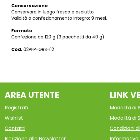
Conservazione
Conservare in luogo fresco e asciutto.
Validità a confezionamento integro: 9 mesi.
Formato
Confezione da 120 g (3 pacchetti da 40 g)
Cod.
02PFP-GRS-I12
AREA UTENTE
LINK V
Registrati
Modalità di
Wishlist
Modalità di S
Contatti
Condizioni d
Iscrizione alla Newsletter
Informativa