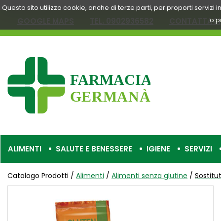
Passa
Questo sito utilizza cookie, anche di terze parti, per proporti servizi
al
o p
GOOGLE MAPS
TEL. 0902936582
CONTATTACI
contenuto
principale
Farmacia
Germanà
ALIMENTI
SALUTE E BENESSERE
IGIENE
SERVIZI
Catalogo Prodotti /
Alimenti
/
Alimenti senza glutine
/
Sostitut