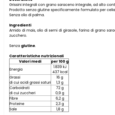
Grissini integrali con grano saraceno integrale, ad alto cont
Prodotto senza glutine specificamente formulato per celia
Senza olio di palma.
Ingredienti
Amido di mais, olio di semi di girasole, farina di grano sar
zucchero.
Senza
glutine
.
Caratteristiche nutrizionali
Valori medi
per 100 g
1.839 kJ
Energia
437 kcal
Grassi
16 g
di cui acidi grassi saturi
1,3 g
Carboidrati
72 g
di cui zuccheri
0,9 g
Fibre
6,2 g
Proteine
2,3 g
Sale
1,8 g