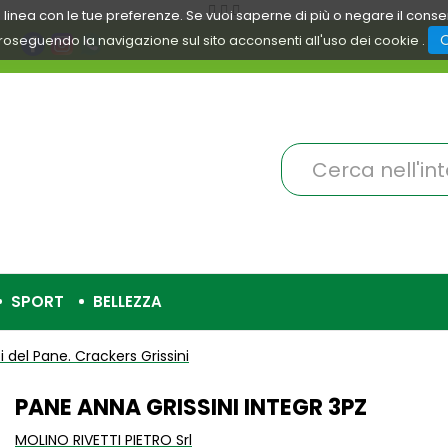
 in linea con le tue preferenze. Se vuoi saperne di più o negare il cons
roseguendo la navigazione sul sito acconsenti all'uso dei cookie .
Cerca
Prodotto
SPORT
BELLEZZA
i del Pane. Crackers Grissini
PANE ANNA GRISSINI INTEGR 3PZ
MOLINO RIVETTI PIETRO Srl