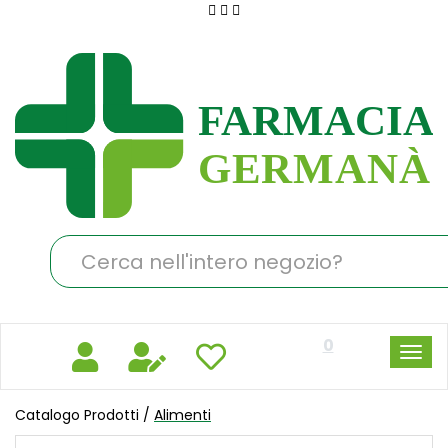
Passa
al
Farmacia
contenuto
Germanà
principale
Cerca
Prodotto
0
Catalogo Prodotti /
Alimenti