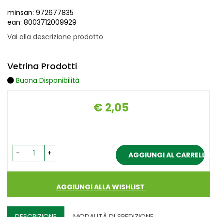
minsan: 972677835
ean: 8003712009929
Vai alla descrizione prodotto
Vetrina Prodotti
Buona Disponibilità
€ 2,05
Prezzo
-
+
AGGIUNGI AL CARRELLO
AGGIUNGI ALLA WISHLIST
DESCRIZIONE
MODALITÀ DI SPEDIZIONE