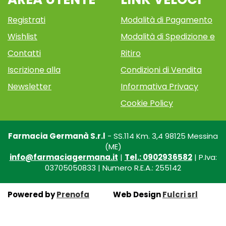
Registrati
Modalità di Pagamento
Wishlist
Modalità di Spedizione e
Contatti
Ritiro
Iscrizione alla
Condizioni di Vendita
Newsletter
Informativa Privacy
Cookie Policy
Farmacia Germanà S.r.l
- SS.114 Km. 3,4 98125 Messina
(ME)
info@farmaciagermana.it
|
Tel.: 0902936582
| P.Iva:
03705050833 | Numero R.E.A.: 255142
Powered by
Prenofa
Web Design
Fulcri srl