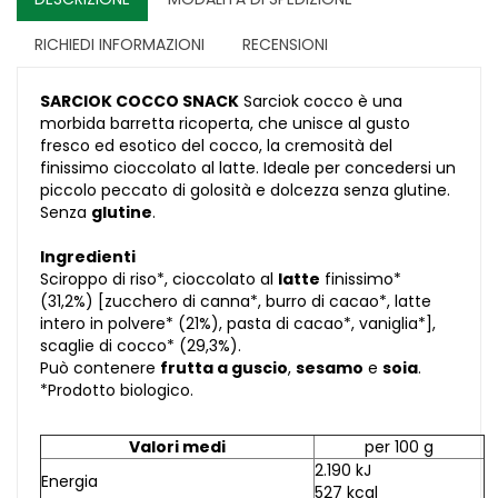
RICHIEDI INFORMAZIONI
RECENSIONI
SARCIOK COCCO SNACK
Sarciok cocco è una
morbida barretta ricoperta, che unisce al gusto
fresco ed esotico del cocco, la cremosità del
finissimo cioccolato al latte. Ideale per concedersi un
piccolo peccato di golosità e dolcezza senza glutine.
Senza
glutine
.
Ingredienti
Sciroppo di riso*, cioccolato al
latte
finissimo*
(31,2%) [zucchero di canna*, burro di cacao*, latte
intero in polvere* (21%), pasta di cacao*, vaniglia*],
scaglie di cocco* (29,3%).
Può contenere
frutta a guscio
,
sesamo
e
soia
.
*Prodotto biologico.
Valori medi
per 100 g
2.190 kJ
Energia
527 kcal