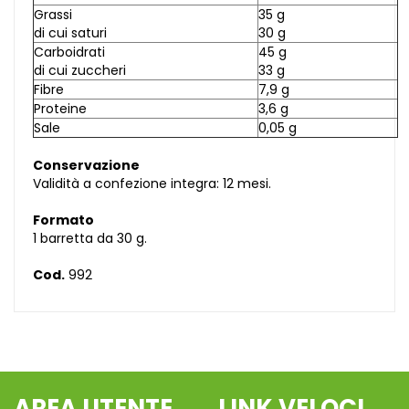
Grassi
35 g
di cui saturi
30 g
Carboidrati
45 g
di cui zuccheri
33 g
Fibre
7,9 g
Proteine
3,6 g
Sale
0,05 g
Conservazione
Validità a confezione integra: 12 mesi.
Formato
1 barretta da 30 g.
Cod.
992
AREA UTENTE
LINK VELOCI