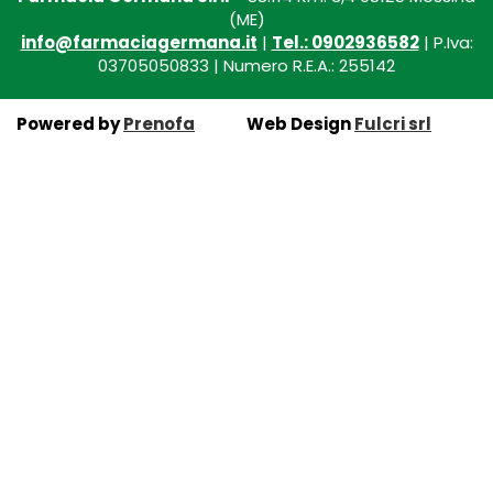
(ME)
info@farmaciagermana.it
|
Tel.: 0902936582
| P.Iva:
03705050833 | Numero R.E.A.: 255142
Powered by
Prenofa
Web Design
Fulcri srl