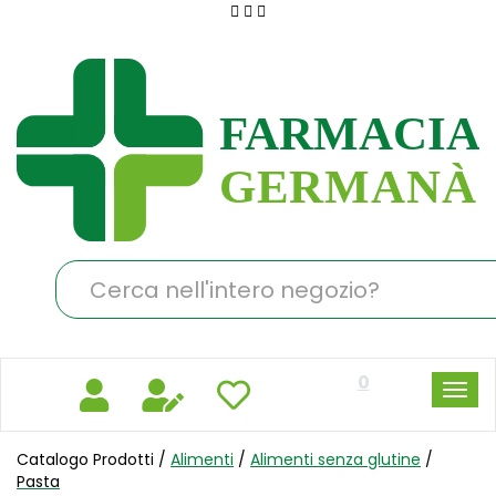
Passa
al
Farmacia
contenuto
Germanà
principale
Cerca
Prodotto
0
Catalogo Prodotti /
Alimenti
/
Alimenti senza glutine
/
Pasta