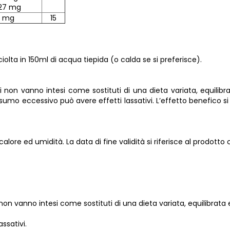
27 mg
1 mg
15
ciolta in 150ml di acqua tiepida (o calda se si preferisce).
i non vanno intesi come sostituti di una dieta variata, equilibra
nsumo eccessivo può avere effetti lassativi. L’effetto benefico si
alore ed umidità. La data di fine validità si riferisce al prodot
non vanno intesi come sostituti di una dieta variata, equilibrata e
ssativi.