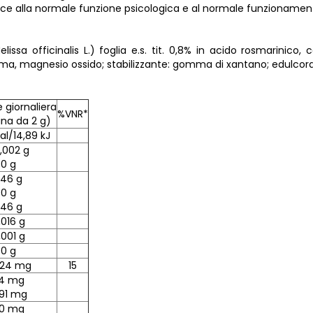
buisce alla normale funzione psicologica e al normale funzioname
issa officinalis L.) foglia e.s. tit. 0,8% in acido rosmarinico, 
roma, magnesio ossido; stabilizzante: gomma di xantano; edulcora
 giornaliera
%VNR*
ina da 2 g)
al/14,89 kJ
,002 g
0 g
,46 g
0 g
,46 g
,016 g
,001 g
0 g
,24 mg
15
14 mg
,91 mg
0 mg