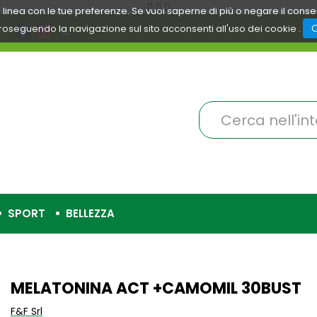
 in linea con le tue preferenze. Se vuoi saperne di più o negare il cons
roseguendo la navigazione sul sito acconsenti all'uso dei cookie .
Cerca
Prodotto
SPORT
BELLEZZA
MELATONINA ACT +CAMOMIL 30BUST
F&F Srl