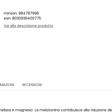
minsan: 984787996
ean: 8030936400775
Vai alla descrizione prodotto
RMAZIONI
RECENSIONI
elissa e magnesio. La melatonina contribuisce alla riduzione d