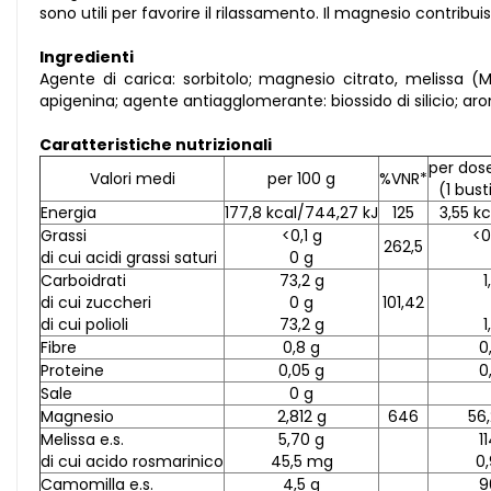
sono utili per favorire il rilassamento. Il magnesio contri
Ingredienti
Agente di carica: sorbitolo; magnesio citrato, melissa (Mel
apigenina; agente antiagglomerante: biossido di silicio; a
Caratteristiche nutrizionali
per dose
Valori medi
per 100 g
%VNR*
(1 bust
Energia
177,8 kcal/744,27 kJ
125
3,55 kc
Grassi
<0,1 g
<0
262,5
di cui acidi grassi saturi
0 g
Carboidrati
73,2 g
1
di cui zuccheri
0 g
101,42
di cui polioli
73,2 g
1
Fibre
0,8 g
0
Proteine
0,05 g
0
Sale
0 g
Magnesio
2,812 g
646
56
Melissa e.s.
5,70 g
1
di cui acido rosmarinico
45,5 mg
0
Camomilla e.s.
4,5 g
9