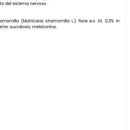
nto del sistema nervoso.
camomilla (Matricaria chamomilla L.) fiore e.s. tit. 0,3% in
nte: sucralosio; melatonina.