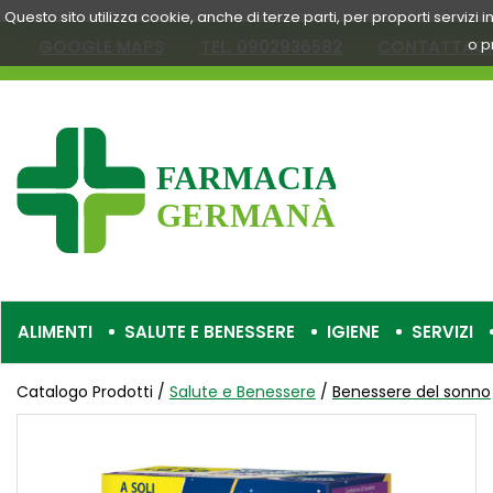
Passa
Questo sito utilizza cookie, anche di terze parti, per proporti servizi
al
o p
GOOGLE MAPS
TEL. 0902936582
CONTATTACI
contenuto
principale
Farmacia
Germanà
ALIMENTI
SALUTE E BENESSERE
IGIENE
SERVIZI
Catalogo Prodotti /
Salute e Benessere
/
Benessere del sonno