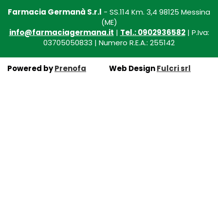
Farmacia Germanà S.r.l
- SS.114 Km. 3,4 98125 Messina
(ME)
info@farmaciagermana.it
|
Tel.: 0902936582
| P.Iva:
03705050833 | Numero R.E.A.: 255142
Powered by
Prenofa
Web Design
Fulcri srl