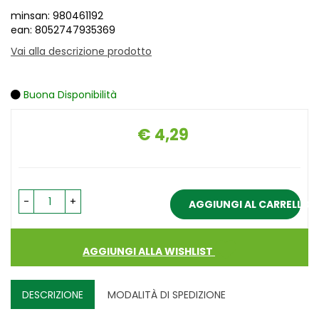
minsan: 980461192
ean: 8052747935369
Vai alla descrizione prodotto
Buona Disponibilità
€ 4,29
Prezzo
-
+
AGGIUNGI AL CARRELLO
AGGIUNGI ALLA WISHLIST
DESCRIZIONE
MODALITÀ DI SPEDIZIONE