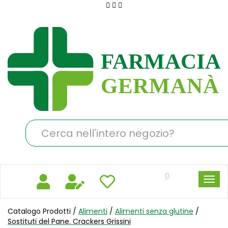
Passa
al
Farmacia
contenuto
Germanà
principale
Cerca
Prodotto
0
Catalogo Prodotti /
Alimenti
/
Alimenti senza glutine
/
Sostituti del Pane. Crackers Grissini