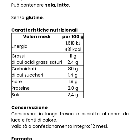
Può contenere
soia, latte
.
Senza
glutine
.
Caratteristiche nutrizionali
Valori medi
per 100 g
1.618 kJ
Energia
431 kcal
Grassi
11 g
di cui acidi grassi saturi
2,4 g
Carboidrati
80 g
di cui zuccheri
1,4 g
Fibre
1,9 g
Proteine
2,0 g
Sale
2,4 g
Conservazione
Conservare in luogo fresco e asciutto al riparo da
luce e fonti di calore.
Validità a confezionamento integro: 12 mesi.
Formato