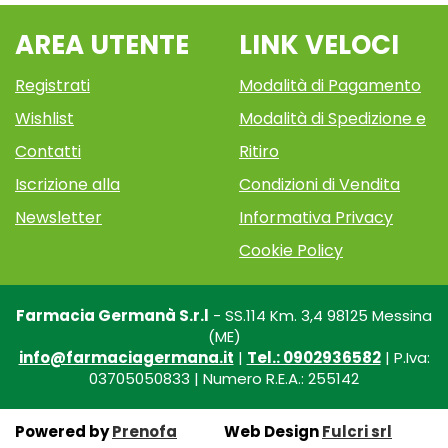
AREA UTENTE
LINK VELOCI
Registrati
Modalità di Pagamento
Wishlist
Modalità di Spedizione e
Contatti
Ritiro
Iscrizione alla
Condizioni di Vendita
Newsletter
Informativa Privacy
Cookie Policy
Farmacia Germanà S.r.l
- SS.114 Km. 3,4 98125 Messina
(ME)
info@farmaciagermana.it
|
Tel.: 0902936582
| P.Iva:
03705050833 | Numero R.E.A.: 255142
Powered by
Prenofa
Web Design
Fulcri srl