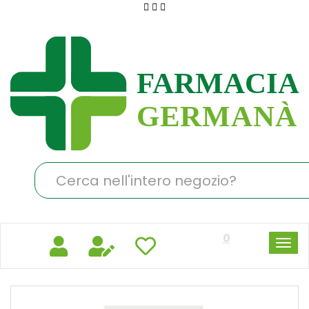
Passa
al
Farmacia
contenuto
Germanà
principale
Cerca
Prodotto
0