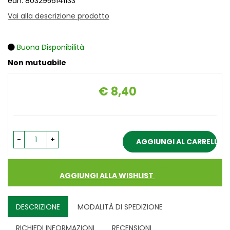
ean: 8032956141133
Vai alla descrizione prodotto
Buona Disponibilità
Non mutuabile
€ 8,40
Prezzo
-
+
AGGIUNGI AL CARRELLO
AGGIUNGI ALLA WISHLIST
DESCRIZIONE
MODALITÀ DI SPEDIZIONE
RICHIEDI INFORMAZIONI
RECENSIONI