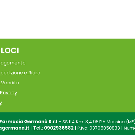
ELOCI
 Pagamento
pedizione e Ritiro
i Vendita
 Privacy
y
Farmacia Germanà S.r.l
- SS.114 Km. 3,4 98125 Messina (ME
agermana.it
|
Tel.: 0902936582
| P.Iva: 03705050833 | Nume