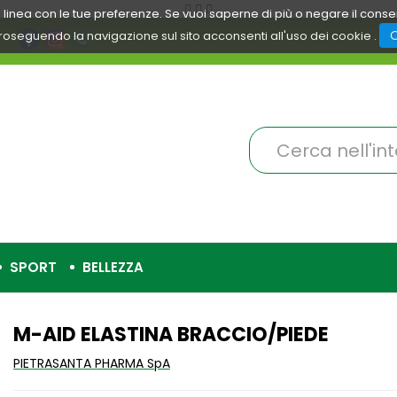
 in linea con le tue preferenze. Se vuoi saperne di più o negare il cons
roseguendo la navigazione sul sito acconsenti all'uso dei cookie .
Cerca
Prodotto
SPORT
BELLEZZA
M-AID ELASTINA BRACCIO/PIEDE
PIETRASANTA PHARMA SpA