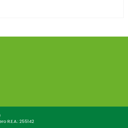
)
ro R.E.A.: 255142