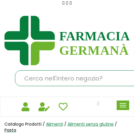
Passa
al
Farmacia
contenuto
Germanà
principale
Cerca
Prodotto
0
Catalogo Prodotti /
Alimenti
/
Alimenti senza glutine
/
Pasta