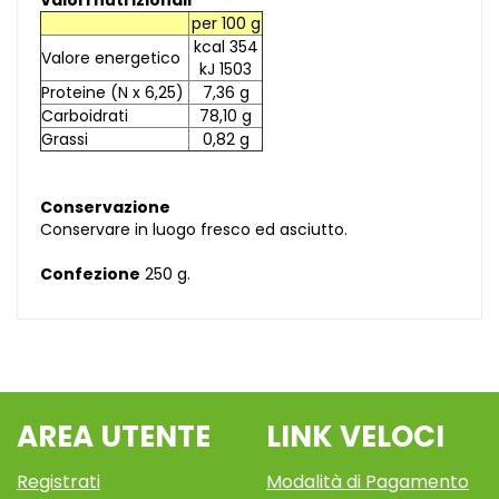
Valori nutrizionali
per 100 g
kcal 354
Valore energetico
kJ 1503
Proteine (N x 6,25)
7,36 g
Carboidrati
78,10 g
Grassi
0,82 g
Conservazione
Conservare in luogo fresco ed asciutto.
Confezione
250 g.
AREA UTENTE
LINK VELOCI
Registrati
Modalità di Pagamento