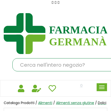
Passa
al
Farmacia
contenuto
Germanà
principale
Cerca
Prodotto
0
Catalogo Prodotti /
Alimenti
/
Alimenti senza glutine
/
Dolci