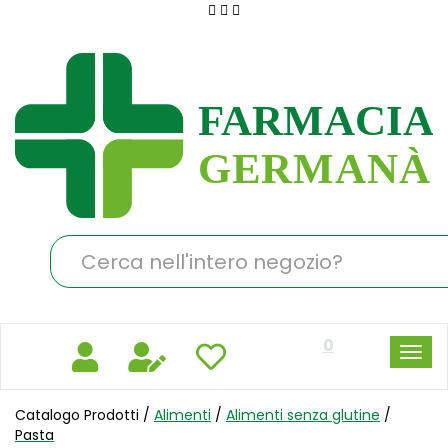
Passa
al
Farmacia
contenuto
Germanà
principale
Cerca
Prodotto
0
Catalogo Prodotti /
Alimenti
/
Alimenti senza glutine
/
Pasta