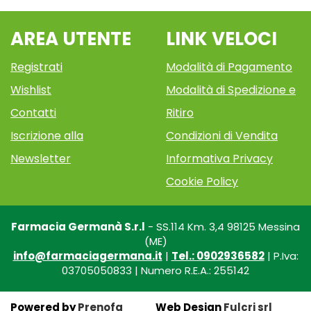
AREA UTENTE
LINK VELOCI
Registrati
Modalità di Pagamento
Wishlist
Modalità di Spedizione e
Contatti
Ritiro
Iscrizione alla
Condizioni di Vendita
Newsletter
Informativa Privacy
Cookie Policy
Farmacia Germanà S.r.l
- SS.114 Km. 3,4 98125 Messina
(ME)
info@farmaciagermana.it
|
Tel.: 0902936582
| P.Iva:
03705050833 | Numero R.E.A.: 255142
Powered by
Prenofa
Web Design
Fulcri srl