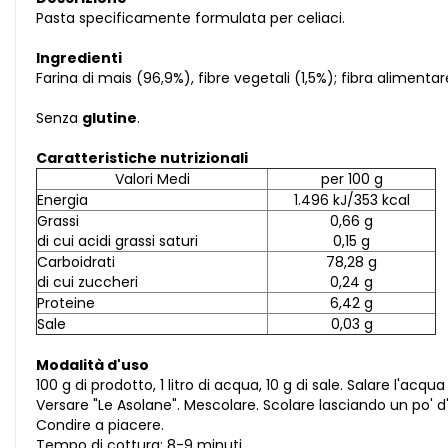
Pasta specificamente formulata per celiaci.
Ingredienti
Farina di mais (96,9%), fibre vegetali (1,5%); fibra alimentare
Senza
glutine
.
Caratteristiche nutrizionali
Valori Medi
per 100 g
Energia
1.496 kJ/353 kcal
Grassi
0,66 g
di cui acidi grassi saturi
0,15 g
Carboidrati
78,28 g
di cui zuccheri
0,24 g
Proteine
6,42 g
Sale
0,03 g
Modalità d'uso
100 g di prodotto, 1 litro di acqua, 10 g di sale. Salare l'acqua 
Versare "Le Asolane". Mescolare. Scolare lasciando un po' 
Condire a piacere.
Tempo di cottura: 8-9 minuti.