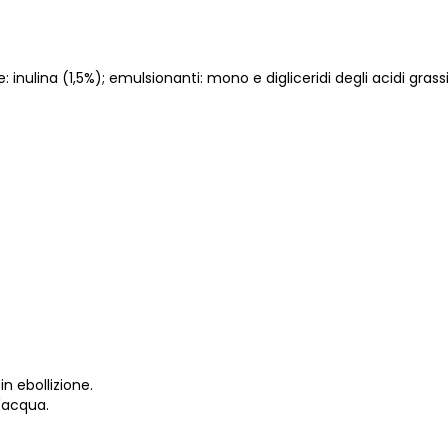
: inulina (1,5%); emulsionanti: mono e digliceridi degli acidi grass
in ebollizione.
d'acqua.