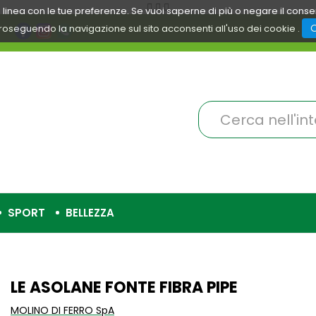
 in linea con le tue preferenze. Se vuoi saperne di più o negare il cons
roseguendo la navigazione sul sito acconsenti all'uso dei cookie .
Cerca
Prodotto
SPORT
BELLEZZA
LE ASOLANE FONTE FIBRA PIPE
MOLINO DI FERRO SpA