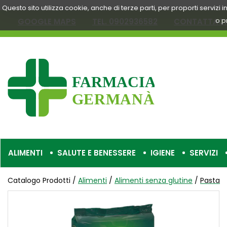
Passa
Questo sito utilizza cookie, anche di terze parti, per proporti servizi
al
o p
GOOGLE MAPS
TEL. 0902936582
CONTATTACI
contenuto
principale
Farmacia
Germanà
ALIMENTI
SALUTE E BENESSERE
IGIENE
SERVIZI
Catalogo Prodotti /
Alimenti
/
Alimenti senza glutine
/
Pasta