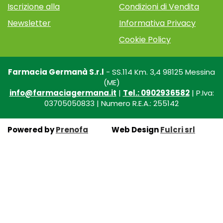
Iscrizione alla
Condizioni di Vendita
Newsletter
Informativa Privacy
Cookie Policy
Farmacia Germanà S.r.l
- SS.114 Km. 3,4 98125 Messina
(ME)
info@farmaciagermana.it
|
Tel.: 0902936582
| P.Iva:
03705050833 | Numero R.E.A.: 255142
Powered by
Prenofa
Web Design
Fulcri srl