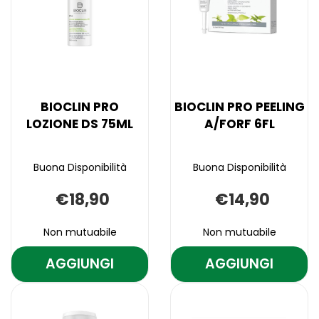
BIOCLIN PRO
BIOCLIN PRO PEELING
LOZIONE DS 75ML
A/FORF 6FL
Buona Disponibilità
Buona Disponibilità
€18,90
€14,90
Non mutuabile
Non mutuabile
AGGIUNGI
AGGIUNGI
AGGIUNGI BIOCLIN
AGGIUNGI B
PRO
PRO
Aggiungi BIOCLIN
Informazioni
Aggiungi BIOCLI
Informazioni
LOZIONE
PEELING
PRO
su BIOCLIN
PRO
su BIOCLIN
LOZIONE
PRO
PEELING
PRO