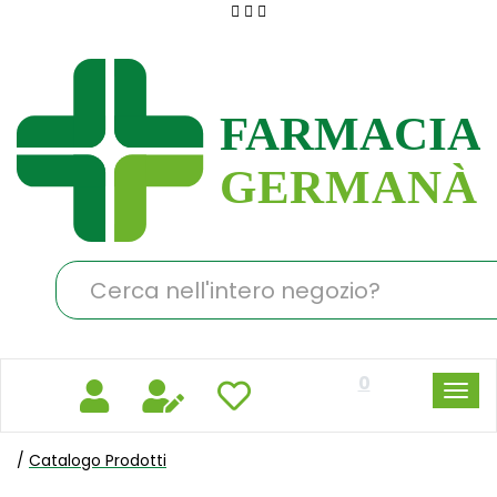
Passa
al
Farmacia
contenuto
Germanà
principale
Cerca
Prodotto
0
/
Catalogo Prodotti