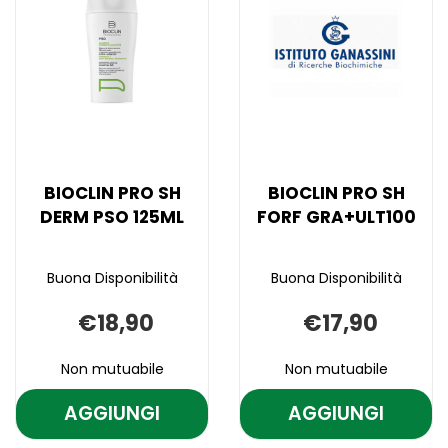
DS
A/FORF
DS
LOZIONE
A/FORF
PEELING
75ML AL
6FL AL
75ML alla
DS
6FL alla
A/FORF
CARRELLO
wishlist
75ML
CARRELLO
wishlist
6FL
BIOCLIN PRO SH
BIOCLIN PRO SH
DERM PSO 125ML
FORF GRA+ULT100
Buona Disponibilità
Buona Disponibilità
€18,90
€17,90
Non mutuabile
Non mutuabile
AGGIUNGI
AGGIUNGI
AGGIUNGI BIOCLIN
AGGIUNGI B
PRO
PRO