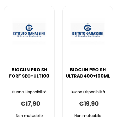
Aggiungi BIOCLIN
Informazioni
Aggiungi BIOCLI
Informazioni
SH
SH
PRO
su BIOCLIN
PRO
su BIOCLIN
SH
PRO
SH
PRO
DERM
FORF
DERM
SH
FORF
SH
PSO
GRA+ULT100
PSO
DERM
GRA+ULT100 alla
FORF
125ML AL
125ML alla
PSO
CARRELLO
wishlist
GRA+ULT100
wishlist
125ML
CARRELLO
BIOCLIN PRO SH
BIOCLIN PRO SH
FORF SEC+ULT100
ULTRAD400+100ML
Buona Disponibilità
Buona Disponibilità
€17,90
€19,90
Non mutuabile
Non mutuabile