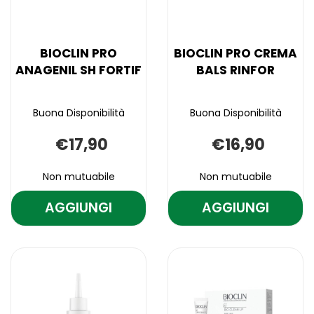
BIOCLIN PRO
BIOCLIN PRO CREMA
ANAGENIL SH FORTIF
BALS RINFOR
Buona Disponibilità
Buona Disponibilità
€17,90
€16,90
Non mutuabile
Non mutuabile
AGGIUNGI
AGGIUNGI
AGGIUNGI BIOCLIN
AGGIUNGI B
PRO
PRO
Aggiungi BIOCLIN
Informazioni
Aggiungi BIOCLI
Informazioni
ANAGENIL
CREMA
PRO
su BIOCLIN
PRO
su BIOCLIN
ANAGENIL
PRO
CREMA
PRO
SH
BALS
SH
ANAGENIL
BALS
CREMA
FORTIF AL
RINFOR AL
FORTIF alla
SH
RINFOR alla
BALS
CARRELLO
wishlist
FORTIF
CARRELLO
wishlist
RINFOR