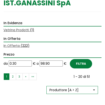
IST.GANASSINI SpA
In Evidenza
Vetrina Prodotti
(1)
In Offerta
In Offerta
(222)
Prezzo
filtra
filtra
da
€
a
€
da
a
1 - 20 di 51
1
2
3
»
»»
Produttore [A > Z]