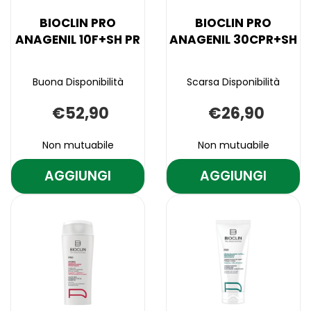
BIOCLIN PRO
BIOCLIN PRO
ANAGENIL 10F+SH PR
ANAGENIL 30CPR+SH
Buona Disponibilità
Scarsa Disponibilità
€52,90
€26,90
Non mutuabile
Non mutuabile
AGGIUNGI
AGGIUNGI
AGGIUNGI BIOCLIN
AGGIUNGI B
PRO
PRO
Aggiungi BIOCLIN
Informazioni
Aggiungi BIOCLI
Informazioni
ANAGENIL
ANAGENIL
PRO
su BIOCLIN
PRO
su BIOCLIN
ANAGENIL
PRO
ANAGENIL
PRO
10F+SH
30CPR+SH A
10F+SH
ANAGENIL
30CPR+SH alla
ANAGENIL
PR AL
CARRELLO
PR alla
10F+SH
wishlist
30CPR+SH
CARRELLO
wishlist
PR