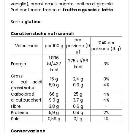
vaniglia), aromi; emulsionante: lecitina di girasole.
Può contenere tracce di
frutta a guscio
e
latte
.
Senza
glutine
.
Caratteristiche nutrizionali
per
%AR per
Valori medi
per 100 g
porzione (9
porzione (9 g)
g)
1.836
275 kJ/66
Energia
kJ/437
3%
kcal
kcal
Grassi
16 g
2,4 g
3%
di cui acidi
5,9 g
0,9 g
4%
grassi saturi
Carboidrati
66 g
25 g
4%
di cui zuccheri
9,9 g
3,7 g
4%
Fibre
3,8 g
0,6 g
-
Proteine
5,9 g
0,9 g
2%
Sale
0,59 g
0,1 g
1%
Conservazione