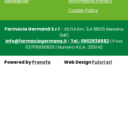
Newsletter
Informativa Privacy
Cookie Policy
Farmacia Germanà S.r.l
- SS.114 Km. 3,4 98125 Messina
(ME)
info@farmaciagermana.it
|
Tel.: 0902936582
| P.Iva:
03705050833 | Numero R.E.A.: 255142
Powered by
Prenofa
Web Design
Fulcri srl