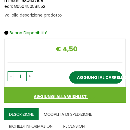
minsan: 980637108
ean: 8050450581552
Vai alla descrizione prodotto
Buona Disponibilità
€ 4,50
Prezzo
-
+
AGGIUNGI AL CARRELLO
AGGIUNGI ALLA WISHLIST
DESCRIZIONE
MODALITÀ DI SPEDIZIONE
RICHIEDI INFORMAZIONI
RECENSIONI