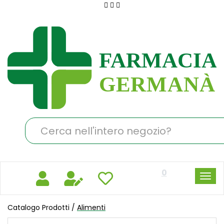
Passa
al
Farmacia
contenuto
Germanà
principale
Cerca
Prodotto
0
Catalogo Prodotti /
Alimenti