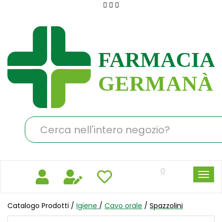
Passa
al
Farmacia
contenuto
Germanà
principale
Cerca
Prodotto
0
Catalogo Prodotti /
Igiene
/
Cavo orale
/
Spazzolini