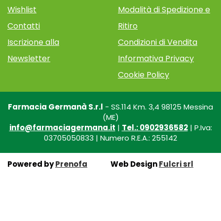
Wishlist
Modalità di Spedizione e
Contatti
Ritiro
Iscrizione alla
Condizioni di Vendita
Newsletter
Informativa Privacy
Cookie Policy
Farmacia Germanà S.r.l
- SS.114 Km. 3,4 98125 Messina
(ME)
info@farmaciagermana.it
|
Tel.: 0902936582
| P.Iva:
03705050833 | Numero R.E.A.: 255142
Powered by
Prenofa
Web Design
Fulcri srl