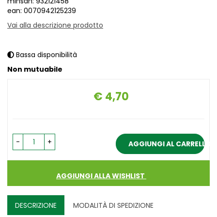
minsan: 932121458
ean: 0070942125239
Vai alla descrizione prodotto
Bassa disponibilità
Non mutuabile
€ 4,70
Prezzo
-
+
AGGIUNGI AL CARRELLO
AGGIUNGI ALLA WISHLIST
DESCRIZIONE
MODALITÀ DI SPEDIZIONE