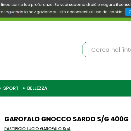
 in linea con le tue preferenze. Se vuoi saperne di più o negare il cons
roseguendo la navigazione sul sito acconsenti all'uso dei cookie .
Cerca
Prodotto
SPORT
BELLEZZA
GAROFALO GNOCCO SARDO S/G 400G
PASTIFICIO LUCIO GAROFALO SpA