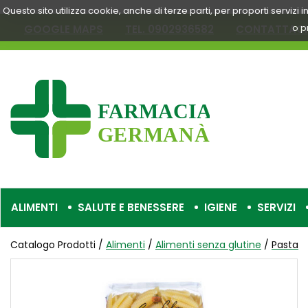
Passa
Questo sito utilizza cookie, anche di terze parti, per proporti servizi
al
o p
GOOGLE MAPS
TEL. 0902936582
CONTATTACI
contenuto
principale
Farmacia
Germanà
ALIMENTI
SALUTE E BENESSERE
IGIENE
SERVIZI
Catalogo Prodotti /
Alimenti
/
Alimenti senza glutine
/
Pasta