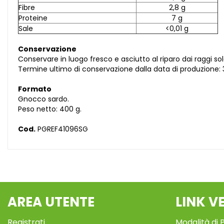
Fibre
2,8 g
Proteine
7 g
Sale
<0,01 g
Conservazione
Conservare in luogo fresco e asciutto al riparo dai raggi sola
Termine ultimo di conservazione dalla data di produzione: 
Formato
Gnocco sardo.
Peso netto: 400 g.
Cod.
PGREF41096SG
AREA UTENTE
LINK V
Registrati
Modalità di