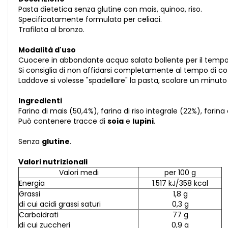
Pasta dietetica senza glutine con mais, quinoa, riso.
Specificatamente formulata per celiaci.
Trafilata al bronzo.
Modalità d'uso
Cuocere in abbondante acqua salata bollente per il tempo 
Si consiglia di non affidarsi completamente al tempo di cott
Laddove si volesse "spadellare" la pasta, scolare un minuto
Ingredienti
Farina di mais (50,4%), farina di riso integrale (22%), farina 
Può contenere tracce di
soia
e
lupini
.
Senza
glutine
.
Valori nutrizionali
Valori medi
per 100 g
Energia
1.517 kJ/358 kcal
Grassi
1,8 g
di cui acidi grassi saturi
0,3 g
Carboidrati
77 g
di cui zuccheri
0,9 g