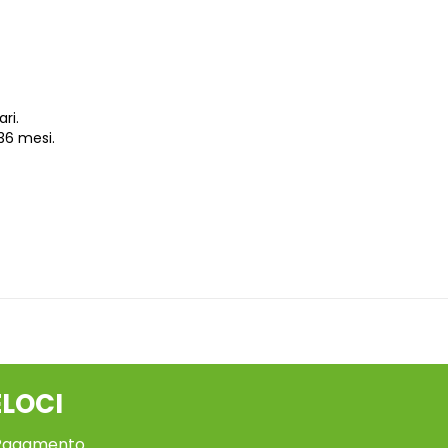
ri.
36 mesi.
ELOCI
 Pagamento