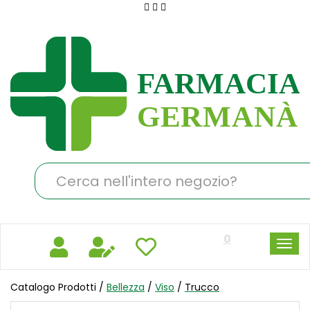
Passa
al
Farmacia
contenuto
Germanà
principale
Cerca
Prodotto
0
Catalogo Prodotti /
Bellezza
/
Viso
/
Trucco