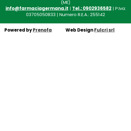
(ME)
info@farmaciagermana.it
|
Tel.: 0902936582
| P.Iva:
03705050833 | Numero R.E.A.: 255142
Powered by
Prenofa
Web Design
Fulcri srl