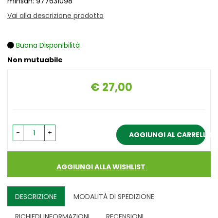
minsan: 977631098
Vai alla descrizione prodotto
Buona Disponibilità
Non mutuabile
€ 27,00
Prezzo
-
+
AGGIUNGI AL CARRELLO
AGGIUNGI ALLA WISHLIST
DESCRIZIONE
MODALITÀ DI SPEDIZIONE
RICHIEDI INFORMAZIONI
RECENSIONI