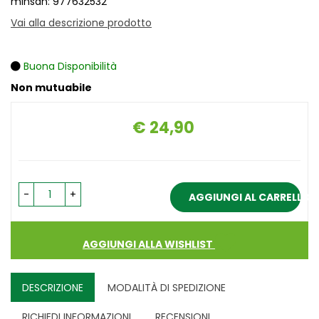
minsan: 977632532
Vai alla descrizione prodotto
Buona Disponibilità
Non mutuabile
€ 24,90
Prezzo
-
+
AGGIUNGI AL CARRELLO
AGGIUNGI ALLA WISHLIST
DESCRIZIONE
MODALITÀ DI SPEDIZIONE
RICHIEDI INFORMAZIONI
RECENSIONI