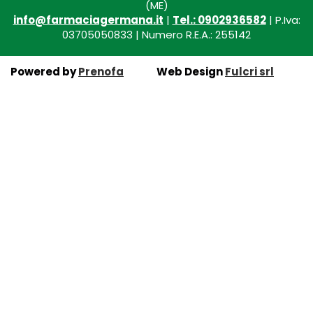
(ME)
info@farmaciagermana.it
|
Tel.: 0902936582
| P.Iva:
03705050833 | Numero R.E.A.: 255142
Powered by
Prenofa
Web Design
Fulcri srl