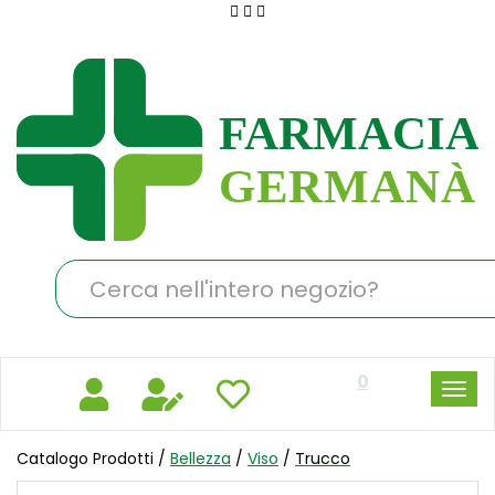
Passa
al
Farmacia
contenuto
Germanà
principale
Cerca
Prodotto
0
Catalogo Prodotti /
Bellezza
/
Viso
/
Trucco