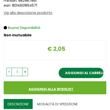
minsan: 982987861
ean: 8014601654571
Vai alla descrizione prodotto
Buona Disponibilità
Non mutuabile
€ 2,05
Prezzo
-
+
AGGIUNGI AL CARRELLO
AGGIUNGI ALLA WISHLIST
DESCRIZIONE
MODALITÀ DI SPEDIZIONE