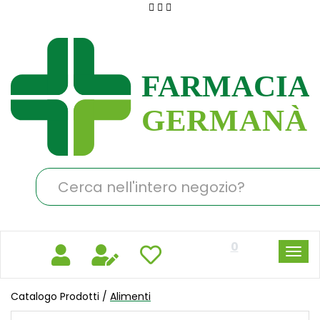
Passa
al
Farmacia
contenuto
Germanà
principale
Cerca
Prodotto
0
Catalogo Prodotti /
Alimenti