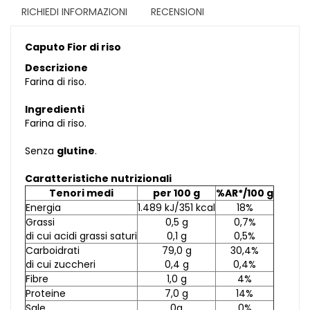
RICHIEDI INFORMAZIONI
RECENSIONI
Caputo Fior di riso
Descrizione
Farina di riso.
Ingredienti
Farina di riso.
Senza
glutine
.
Caratteristiche nutrizionali
Tenori medi
per 100 g
%AR*/100 g
Energia
1.489 kJ/351 kcal
18%
Grassi
0,5 g
0,7%
di cui acidi grassi saturi
0,1 g
0,5%
Carboidrati
79,0 g
30,4%
di cui zuccheri
0,4 g
0,4%
Fibre
1,0 g
4%
Proteine
7,0 g
14%
Sale
0g
0%