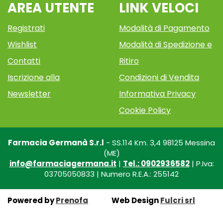
AREA UTENTE
LINK VELOCI
Registrati
Modalità di Pagamento
Wishlist
Modalità di Spedizione e
Contatti
Ritiro
Iscrizione alla
Condizioni di Vendita
Newsletter
Informativa Privacy
Cookie Policy
Farmacia Germanà S.r.l
- SS.114 Km. 3,4 98125 Messina
(ME)
info@farmaciagermana.it
|
Tel.: 0902936582
| P.Iva:
03705050833 | Numero R.E.A.: 255142
Powered by
Prenofa
Web Design
Fulcri srl