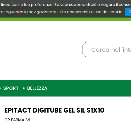
 in linea con le tue preferenze. Se vuoi saperne di più o negare il cons
roseguendo la navigazione sul sito acconsenti all'uso dei cookie .
Cerca
Prodotto
SPORT
BELLEZZA
EPITACT DIGITUBE GEL SIL S1X10
GR FARMA Srl