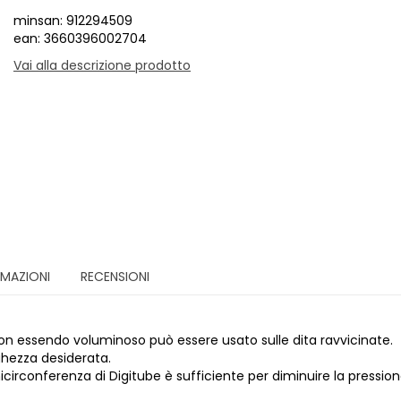
minsan: 912294509
ean: 3660396002704
Vai alla descrizione prodotto
RMAZIONI
RECENSIONI
ce; non essendo voluminoso può essere usato sulle dita ravvicinate.
nghezza desiderata.
icirconferenza di Digitube è sufficiente per diminuire la pressione