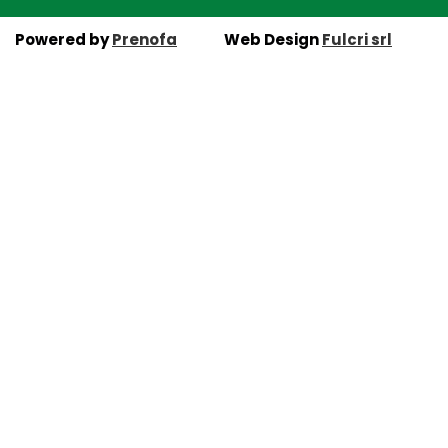
Powered by
Prenofa
Web Design
Fulcri srl