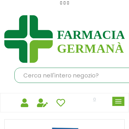
Passa
al
Farmacia
contenuto
Germanà
principale
Cerca
Prodotto
0