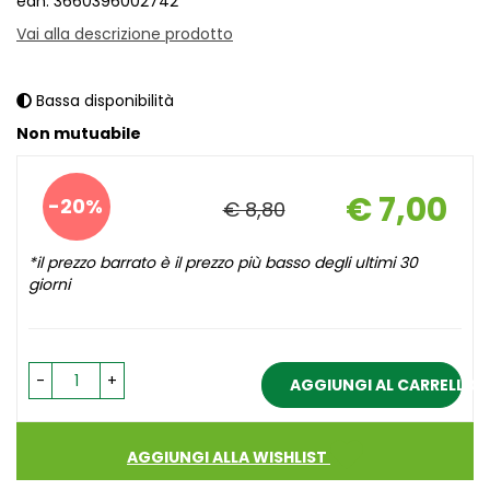
ean: 3660396002742
Vai alla descrizione prodotto
Bassa disponibilità
Non mutuabile
Sconto
€ 7,00
20%
€ 8,80
del
Prezzo
scontato
*il prezzo barrato è il prezzo più basso degli ultimi 30
giorni
-
+
AGGIUNGI AL CARRELLO
AGGIUNGI ALLA WISHLIST