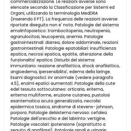
commercializzazione. Le reazioni avverse sono
elencate secondo la Classificazione per Sistemi ed
Organi, utilizzando la terminologia MedDRA
(inserendo il PT). La frequenza delle reazioni avverse
riportate diseguito non e' nota. Patologie del sistema
emolinfopoietico: trombocitopenia, neutropenia,
agranulocitosi, leucopenia, anemia. Patologie
gastrointestinali: diarrea, dolore addominale, reazioni
gastrointestinali. Patologie epatobiliari: insufficienza
epatica, necrosi epatica, epatite, alterazione della
funzionalita' epatica. Disturbi del sistema
immunitario: reazione anafilattica, shock anafilattico,
angioedema, ipersensibilita', edema della laringe.
Esami diagnostici: inr anormale (vedere paragrafo
4.5), enzimi epatici aumentati. Patologie della cute
edel tessuto sottocutaneo: orticaria, eritema,
eritema multiforme, eruzione cutanea, pustolosi
esantematica acuta generalizzata, necrolisi
epidermica tossica, sindrome di stevens- johnson,
porpora. Patologie delsistema nervoso: cefalea.
Patologie dell'orecchio e del labirinto: vertigine.
Patologie vascolari: ipotensione (soprattutto a
seguito di anafilassi). Patologie renali e urinarie: