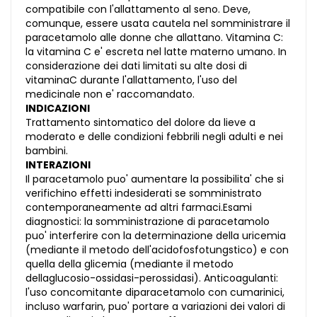
compatibile con l'allattamento al seno. Deve,
comunque, essere usata cautela nel somministrare il
paracetamolo alle donne che allattano. Vitamina C:
la vitamina C e' escreta nel latte materno umano. In
considerazione dei dati limitati su alte dosi di
vitaminaC durante l'allattamento, l'uso del
medicinale non e' raccomandato.
INDICAZIONI
Trattamento sintomatico del dolore da lieve a
moderato e delle condizioni febbrili negli adulti e nei
bambini.
INTERAZIONI
Il paracetamolo puo' aumentare la possibilita' che si
verifichino effetti indesiderati se somministrato
contemporaneamente ad altri farmaci.Esami
diagnostici: la somministrazione di paracetamolo
puo' interferire con la determinazione della uricemia
(mediante il metodo dell'acidofosfotungstico) e con
quella della glicemia (mediante il metodo
dellaglucosio-ossidasi-perossidasi). Anticoagulanti:
l'uso concomitante diparacetamolo con cumarinici,
incluso warfarin, puo' portare a variazioni dei valori di