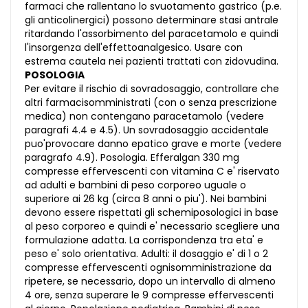
farmaci che rallentano lo svuotamento gastrico (p.e.
gli anticolinergici) possono determinare stasi antrale
ritardando l'assorbimento del paracetamolo e quindi
l'insorgenza dell'effettoanalgesico. Usare con
estrema cautela nei pazienti trattati con zidovudina.
POSOLOGIA
Per evitare il rischio di sovradosaggio, controllare che
altri farmacisomministrati (con o senza prescrizione
medica) non contengano paracetamolo (vedere
paragrafi 4.4 e 4.5). Un sovradosaggio accidentale
puo'provocare danno epatico grave e morte (vedere
paragrafo 4.9). Posologia. Efferalgan 330 mg
compresse effervescenti con vitamina C e' riservato
ad adulti e bambini di peso corporeo uguale o
superiore ai 26 kg (circa 8 anni o piu'). Nei bambini
devono essere rispettati gli schemiposologici in base
al peso corporeo e quindi e' necessario scegliere una
formulazione adatta. La corrispondenza tra eta' e
peso e' solo orientativa. Adulti: il dosaggio e' di 1 o 2
compresse effervescenti ognisomministrazione da
ripetere, se necessario, dopo un intervallo di almeno
4 ore, senza superare le 9 compresse effervescenti