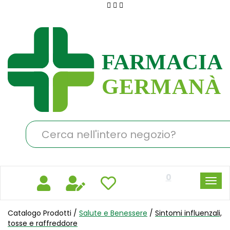
Passa
al
Farmacia
contenuto
Germanà
principale
Cerca
Prodotto
0
Catalogo Prodotti /
Salute e Benessere
/
Sintomi influenzali,
tosse e raffreddore