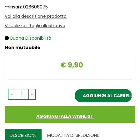
minsan: 026608075
Vai alla descrizione prodotto
Visualizza il foglio illustrativo
Buona Disponibilità
Non mutuabile
€ 9,90
Prezzo
-
+
AGGIUNGI AL CARRELLO
AGGIUNGI ALLA WISHLIST
DESCRIZIONE
MODALITÀ DI SPEDIZIONE