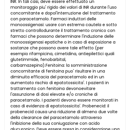
INR. In tali casi, deve essere effettuato un
monitoraggio piu' rigido dei valori di INR durante l'uso
concomitante e dopol'interruzione del trattamento
con paracetamolo. Farmaci induttori delle
monoossigenasi: usare con estrema cautela e sotto
stretto controllodurante il trattamento cronico con
farmaci che possono determinare l'induzione delle
monoossigenasi epatiche o in caso di esposizione a
sostanze che possono avere tale effetto (per
esempio rifampicina, cimetidina, antiepilettici quali
glutetimmide, fenobarbital,
carbamazepina).Fenitoina: la somministrazione
concomitante di fenitoina puo' risultare in una
diminuita efficacia del paracetamolo ed in un
aumentato rischio di epatotossicita'. I pazienti in
trattamento con fenitoina devonoevitare
l'assunzione di dosi elevate e/o croniche di
paracetamolo. I pazienti devono essere monitorati in
caso di evidenza di epatotossicita'. Probenecid: il
probenecid causa una riduzione di almeno due volte
della clearance del paracetamolo attraverso
l'inibizione della sua coniugazione con acido
glucuronico. Deve essere presa in considerazione una