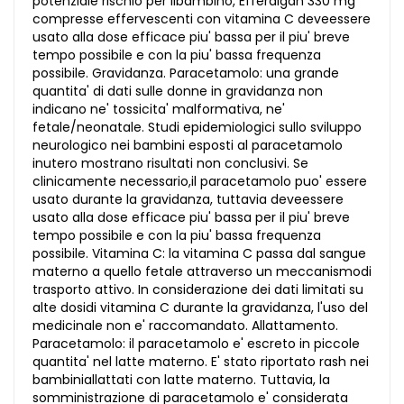
potenziale rischio per ilbambino, Efferalgan 330 mg
compresse effervescenti con vitamina C deveessere
usato alla dose efficace piu' bassa per il piu' breve
tempo possibile e con la piu' bassa frequenza
possibile. Gravidanza. Paracetamolo: una grande
quantita' di dati sulle donne in gravidanza non
indicano ne' tossicita' malformativa, ne'
fetale/neonatale. Studi epidemiologici sullo sviluppo
neurologico nei bambini esposti al paracetamolo
inutero mostrano risultati non conclusivi. Se
clinicamente necessario,il paracetamolo puo' essere
usato durante la gravidanza, tuttavia deveessere
usato alla dose efficace piu' bassa per il piu' breve
tempo possibile e con la piu' bassa frequenza
possibile. Vitamina C: la vitamina C passa dal sangue
materno a quello fetale attraverso un meccanismodi
trasporto attivo. In considerazione dei dati limitati su
alte dosidi vitamina C durante la gravidanza, l'uso del
medicinale non e' raccomandato. Allattamento.
Paracetamolo: il paracetamolo e' escreto in piccole
quantita' nel latte materno. E' stato riportato rash nei
bambiniallattati con latte materno. Tuttavia, la
somministrazione di paracetamolo e' considerata