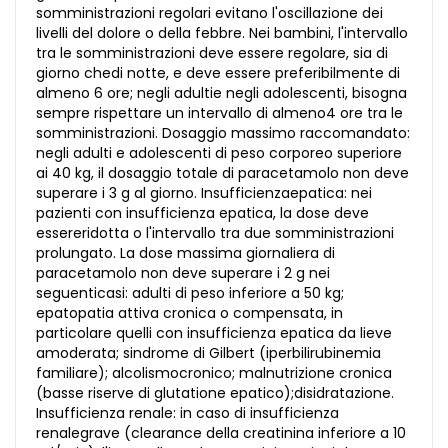
somministrazioni regolari evitano l'oscillazione dei
livelli del dolore o della febbre. Nei bambini, l'intervallo
tra le somministrazioni deve essere regolare, sia di
giorno chedi notte, e deve essere preferibilmente di
almeno 6 ore; negli adultie negli adolescenti, bisogna
sempre rispettare un intervallo di almeno4 ore tra le
somministrazioni. Dosaggio massimo raccomandato:
negli adulti e adolescenti di peso corporeo superiore
ai 40 kg, il dosaggio totale di paracetamolo non deve
superare i 3 g al giorno. Insufficienzaepatica: nei
pazienti con insufficienza epatica, la dose deve
essereridotta o l'intervallo tra due somministrazioni
prolungato. La dose massima giornaliera di
paracetamolo non deve superare i 2 g nei
seguenticasi: adulti di peso inferiore a 50 kg;
epatopatia attiva cronica o compensata, in
particolare quelli con insufficienza epatica da lieve
amoderata; sindrome di Gilbert (iperbilirubinemia
familiare); alcolismocronico; malnutrizione cronica
(basse riserve di glutatione epatico);disidratazione.
Insufficienza renale: in caso di insufficienza
renalegrave (clearance della creatinina inferiore a 10