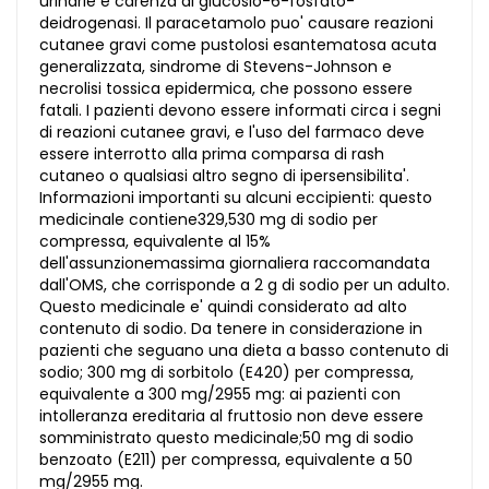
urinarie e carenza di glucosio-6-fosfato-
deidrogenasi. Il paracetamolo puo' causare reazioni
cutanee gravi come pustolosi esantematosa acuta
generalizzata, sindrome di Stevens-Johnson e
necrolisi tossica epidermica, che possono essere
fatali. I pazienti devono essere informati circa i segni
di reazioni cutanee gravi, e l'uso del farmaco deve
essere interrotto alla prima comparsa di rash
cutaneo o qualsiasi altro segno di ipersensibilita'.
Informazioni importanti su alcuni eccipienti: questo
medicinale contiene329,530 mg di sodio per
compressa, equivalente al 15%
dell'assunzionemassima giornaliera raccomandata
dall'OMS, che corrisponde a 2 g di sodio per un adulto.
Questo medicinale e' quindi considerato ad alto
contenuto di sodio. Da tenere in considerazione in
pazienti che seguano una dieta a basso contenuto di
sodio; 300 mg di sorbitolo (E420) per compressa,
equivalente a 300 mg/2955 mg: ai pazienti con
intolleranza ereditaria al fruttosio non deve essere
somministrato questo medicinale;50 mg di sodio
benzoato (E211) per compressa, equivalente a 50
mg/2955 mg.