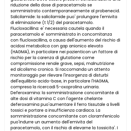
riduzione della dose di paracetamolo se
somministrato contemporaneamente al probenecid.
Salicilamide: la salicilamide puo' prolungare l'emivita
di eliminazione (t 1/2) del paracetamolo.
Flucloxacillina: e' necessaria cautela quando il
paracetamolo e' somministrato in concomitanza
con flucloxacillina, a causa dell'aumento del rischio di
acidosi metabolica con gap anionico elevato
(HAGMA), in particolare nei pazienticon un fattore di
rischio per la carenza di glutatione come
compromissione renale grave, sepsi, malnutrizione
ed alcolismo cronico. Si raccomanda un attento
monitoraggio per rilevare l'insorgenza di disturbi
dell'equilibrio acido-base, in particolare l'HAGMA,
compresa la ricercadi 5-oxoprolina urinaria.
Deferoxamina: la somministrazione concomitante di
alte dosi di vitamina C con l'agente chelante
deferoxamina puo'aumentare il ferro tissutale a livelli
tossici e portare a insufficienza cardiaca. La
somministrazione concomitante con cloramfenicolo
puo'indurre un aumento dell'emivita del
paracetamolo, con il rischio di elevarne la tossicita'. I