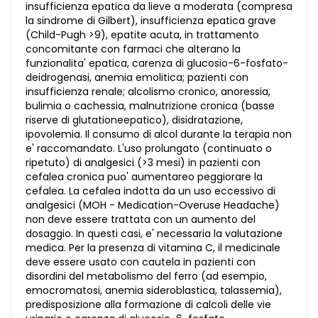
insufficienza epatica da lieve a moderata (compresa
la sindrome di Gilbert), insufficienza epatica grave
(Child-Pugh >9), epatite acuta, in trattamento
concomitante con farmaci che alterano la
funzionalita' epatica, carenza di glucosio-6-fosfato-
deidrogenasi, anemia emolitica; pazienti con
insufficienza renale; alcolismo cronico, anoressia,
bulimia o cachessia, malnutrizione cronica (basse
riserve di glutationeepatico), disidratazione,
ipovolemia. Il consumo di alcol durante la terapia non
e' raccomandato. L'uso prolungato (continuato o
ripetuto) di analgesici (>3 mesi) in pazienti con
cefalea cronica puo' aumentareo peggiorare la
cefalea. La cefalea indotta da un uso eccessivo di
analgesici (MOH - Medication-Overuse Headache)
non deve essere trattata con un aumento del
dosaggio. In questi casi, e' necessaria la valutazione
medica. Per la presenza di vitamina C, il medicinale
deve essere usato con cautela in pazienti con
disordini del metabolismo del ferro (ad esempio,
emocromatosi, anemia sideroblastica, talassemia),
predisposizione alla formazione di calcoli delle vie