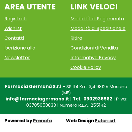
AREA UTENTE
LINK VELOCI
Registrati
Modalità di Pagamento
Wishlist
Modalità di Spedizione e
Contatti
Ritiro
Iscrizione alla
Condizioni di Vendita
Newsletter
Informativa Privacy
Cookie Policy
Farmacia Germanà S.r.l
- SS.114 Km. 3,4 98125 Messina
(ME)
info@farmaciagermana.it
|
Tel.: 0902936582
| P.Iva:
03705050833 | Numero R.E.A.: 255142
Powered by
Prenofa
Web Design
Fulcri srl