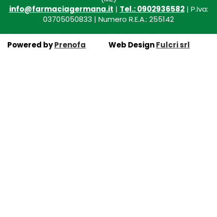
info@farmaciagermana.it
|
Tel.: 0902936582
| P.Iva:
03705050833 | Numero R.E.A.: 255142
Powered by
Prenofa
Web Design
Fulcri srl