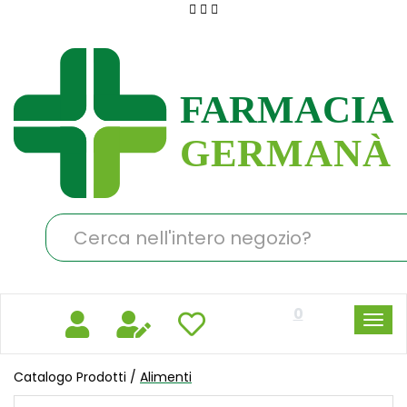
Passa
al
Farmacia
contenuto
Germanà
principale
Cerca
Prodotto
0
Catalogo Prodotti /
Alimenti