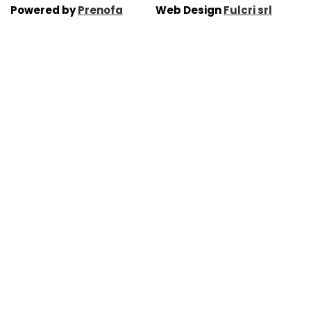
Powered by
Prenofa
Web Design
Fulcri srl