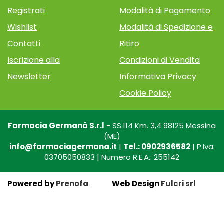
Registrati
Modalità di Pagamento
Wishlist
Modalità di Spedizione e
Contatti
Ritiro
Iscrizione alla
Condizioni di Vendita
Newsletter
Informativa Privacy
Cookie Policy
Farmacia Germanà S.r.l
- SS.114 Km. 3,4 98125 Messina
(ME)
info@farmaciagermana.it
|
Tel.: 0902936582
| P.Iva:
03705050833 | Numero R.E.A.: 255142
Powered by
Prenofa
Web Design
Fulcri srl