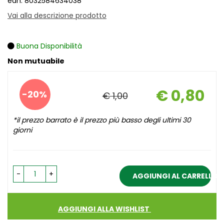
ean: 8032584634038
Vai alla descrizione prodotto
Buona Disponibilità
Non mutuabile
Sconto
€ 0,80
20%
€ 1,00
del
Prezzo
scontato
*il prezzo barrato è il prezzo più basso degli ultimi 30
giorni
-
+
AGGIUNGI AL CARRELLO
AGGIUNGI ALLA WISHLIST