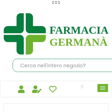
Passa
al
Farmacia
contenuto
Germanà
principale
Cerca
Prodotto
0