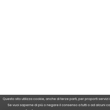
Questo sito utilizza cookie, anche di terze parti, per proporti servizi
Se vuoi saperne di più o negare il consenso a tutti o ad alcuni c