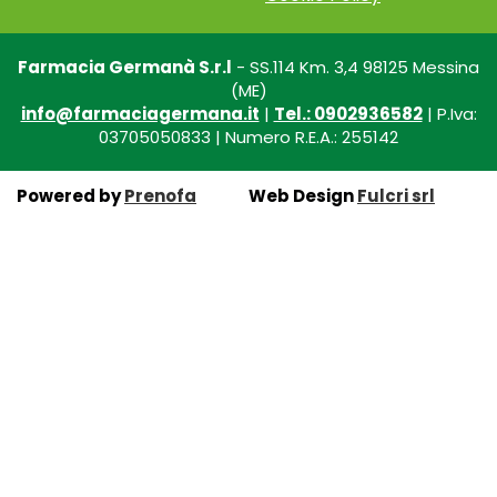
Farmacia Germanà S.r.l
- SS.114 Km. 3,4 98125 Messina
(ME)
info@farmaciagermana.it
|
Tel.: 0902936582
| P.Iva:
03705050833 | Numero R.E.A.: 255142
Powered by
Prenofa
Web Design
Fulcri srl