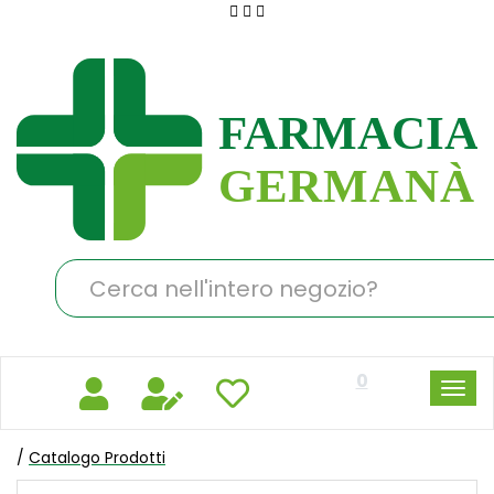
Passa
al
Farmacia
contenuto
Germanà
principale
Cerca
Prodotto
0
/
Catalogo Prodotti