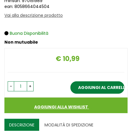
minsan: 970151989
ean: 8058664044504
Vai alla descrizione prodotto
Buona Disponibilità
Non mutuabile
€ 10,99
Prezzo
-
+
AGGIUNGI AL CARRELLO
AGGIUNGI ALLA WISHLIST
DESCRIZIONE
MODALITÀ DI SPEDIZIONE