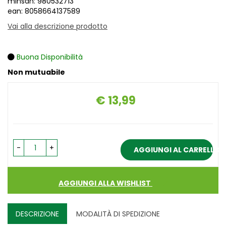
minsan: 980532713
ean: 8058664137589
Vai alla descrizione prodotto
Buona Disponibilità
Non mutuabile
€ 13,99
Prezzo
-
+
AGGIUNGI AL CARRELLO
AGGIUNGI ALLA WISHLIST
DESCRIZIONE
MODALITÀ DI SPEDIZIONE