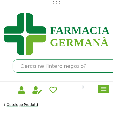
Passa
al
Farmacia
contenuto
Germanà
principale
Cerca
Prodotto
0
/
Catalogo Prodotti