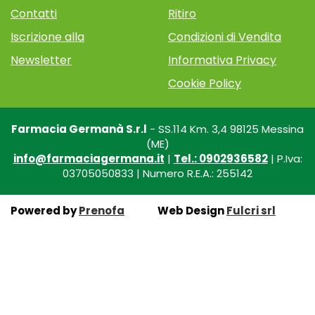
Contatti
Ritiro
Iscrizione alla
Condizioni di Vendita
Newsletter
Informativa Privacy
Cookie Policy
Farmacia Germanà S.r.l
- SS.114 Km. 3,4 98125 Messina
(ME)
info@farmaciagermana.it
|
Tel.: 0902936582
| P.Iva:
03705050833 | Numero R.E.A.: 255142
Powered by
Prenofa
Web Design
Fulcri srl