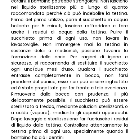
cordini, il bambino potrebbe strangolarsi. Non lasciarlo
nel liquido sterilizzante più a lungo di quanto
raccomandato perché ciò può indebolire la tettina.
Prima del primo utilizzo, porre il succhietto in acqua
bollente per 5 minuti, lasciare raffreddare e fare
uscire i residui di acqua dalla tettina. Pulire il
succhietto prima di ogni uso, non lavare in
lavastoviglie. Non immergere mai la tettina in
sostanze dolci o medicinali, possono favorire la
formazione della carie. Per ragioni di igiene e
sicurezza, si raccomanda di sostituire il succhietto
ogni uno/due mesi d’uso. Qualora il succhietto
entrasse completamente in bocca, non farsi
prendere dal panico, esso non può essere inghiottito
ed è stato progettato per far fronte a tale evenienza.
Rimuoverlo dalla bocca con prudenza, il più
delicatamente possibile. Il succhietto può essere
sterilizzato a freddo, mediante soluzioni sterilizzanti, o
a caldo (vapore), mediante gli appositi apparecchi.
Dopo lavaggio o sterilizzazione far fuoriuscire i residui
di liquido dalla tettina. Controllare attentamente la
tettina prima di ogni uso, specialmente quando il
bambino ha già i dentini.